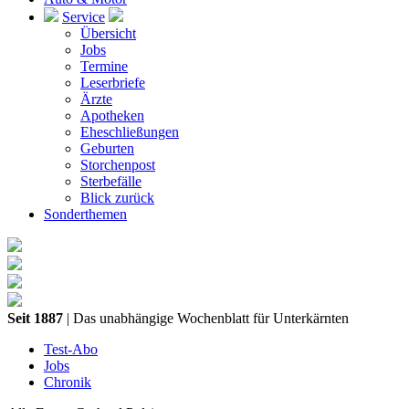
Service
Übersicht
Jobs
Termine
Leserbriefe
Ärzte
Apotheken
Eheschließungen
Geburten
Storchenpost
Sterbefälle
Blick zurück
Sonderthemen
Seit 1887
| Das unabhängige Wochenblatt für Unterkärnten
Test-Abo
Jobs
Chronik