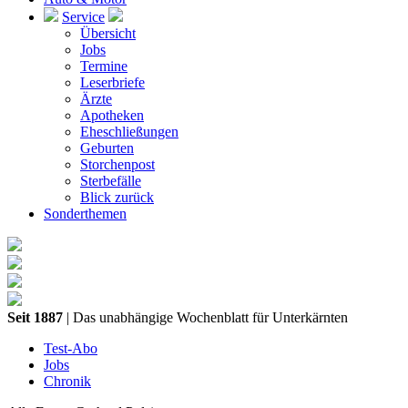
Service
Übersicht
Jobs
Termine
Leserbriefe
Ärzte
Apotheken
Eheschließungen
Geburten
Storchenpost
Sterbefälle
Blick zurück
Sonderthemen
Seit 1887
| Das unabhängige Wochenblatt für Unterkärnten
Test-Abo
Jobs
Chronik