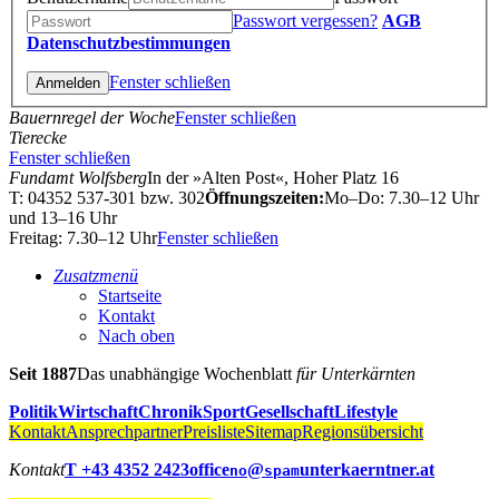
Passwort vergessen?
AGB
Datenschutzbestimmungen
Fenster schließen
Bauernregel der Woche
Fenster schließen
Tierecke
Fenster schließen
Fundamt Wolfsberg
In der »Alten Post«, Hoher Platz 16
T: 04352 537-301 bzw. 302
Öffnungszeiten:
Mo–Do: 7.30–12 Uhr
und 13–16 Uhr
Freitag: 7.30–12 Uhr
Fenster schließen
Zusatzmenü
Startseite
Kontakt
Nach oben
Seit 1887
Das unabhängige Wochenblatt
für Unterkärnten
Politik
Wirtschaft
Chronik
Sport
Gesellschaft
Lifestyle
Kontakt
Ansprechpartner
Preisliste
Sitemap
Regionsübersicht
Kontakt
T +43 4352 2423
office
@
unterkaerntner.at
no
spam