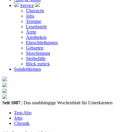
Service
Übersicht
Jobs
Termine
Leserbriefe
Ärzte
Apotheken
Eheschließungen
Geburten
Storchenpost
Sterbefälle
Blick zurück
Sonderthemen
Seit 1887
| Das unabhängige Wochenblatt für Unterkärnten
Test-Abo
Jobs
Chronik