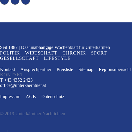
Seit 1887
Das unabhängige Wochenblatt
für Unterkärnten
POLITIK
WIRTSCHAFT
CHRONIK
SPORT
GESELLSCHAFT
LIFESTYLE
Kontakt
Ansprechpartner
Preisliste
Sitemap
Regionsübersicht
KONTAKT
T +43 4352 2423
office
@
unterkaerntner.at
Impressum
AGB
Datenschutz
© 2019 Unterkärntner Nachrichten
e