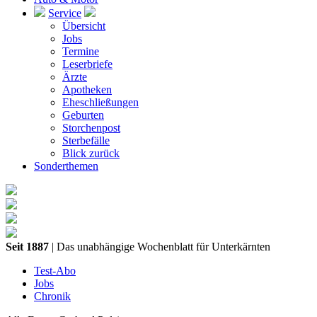
Service
Übersicht
Jobs
Termine
Leserbriefe
Ärzte
Apotheken
Eheschließungen
Geburten
Storchenpost
Sterbefälle
Blick zurück
Sonderthemen
Seit 1887
| Das unabhängige Wochenblatt für Unterkärnten
Test-Abo
Jobs
Chronik