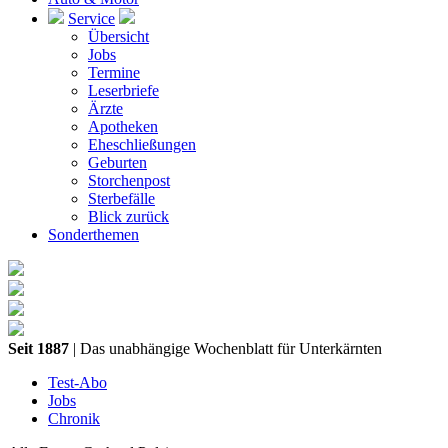
Service
Übersicht
Jobs
Termine
Leserbriefe
Ärzte
Apotheken
Eheschließungen
Geburten
Storchenpost
Sterbefälle
Blick zurück
Sonderthemen
Seit 1887
| Das unabhängige Wochenblatt für Unterkärnten
Test-Abo
Jobs
Chronik