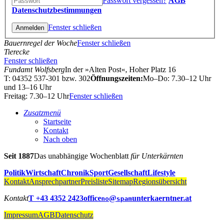
Passwort vergessen?
AGB
Datenschutzbestimmungen
Fenster schließen
Bauernregel der Woche
Fenster schließen
Tierecke
Fenster schließen
Fundamt Wolfsberg
In der »Alten Post«, Hoher Platz 16
T: 04352 537-301 bzw. 302
Öffnungszeiten:
Mo–Do: 7.30–12 Uhr
und 13–16 Uhr
Freitag: 7.30–12 Uhr
Fenster schließen
Zusatzmenü
Startseite
Kontakt
Nach oben
Seit 1887
Das unabhängige Wochenblatt
für Unterkärnten
Politik
Wirtschaft
Chronik
Sport
Gesellschaft
Lifestyle
Kontakt
Ansprechpartner
Preisliste
Sitemap
Regionsübersicht
Kontakt
T +43 4352 2423
office
@
unterkaerntner.at
no
spam
Impressum
AGB
Datenschutz