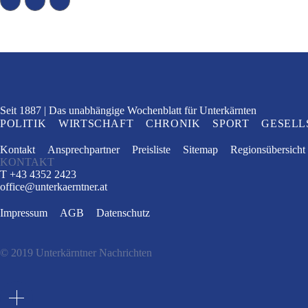
Seit 1887
Das unabhängige Wochenblatt
für Unterkärnten
POLITIK
WIRTSCHAFT
CHRONIK
SPORT
GESELL
Kontakt
Ansprechpartner
Preisliste
Sitemap
Regionsübersicht
KONTAKT
T +43 4352 2423
office
@
unterkaerntner.at
Impressum
AGB
Datenschutz
© 2019 Unterkärntner Nachrichten
e
t