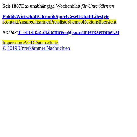
Seit 1887
Das unabhängige Wochenblatt
für Unterkärnten
Politik
Wirtschaft
Chronik
Sport
Gesellschaft
Lifestyle
Kontakt
Ansprechpartner
Preisliste
Sitemap
Regionsübersicht
Kontakt
T +43 4352 2423
office
@
unterkaerntner.at
no
spam
Impressum
AGB
Datenschutz
© 2019 Unterkärntner Nachrichten