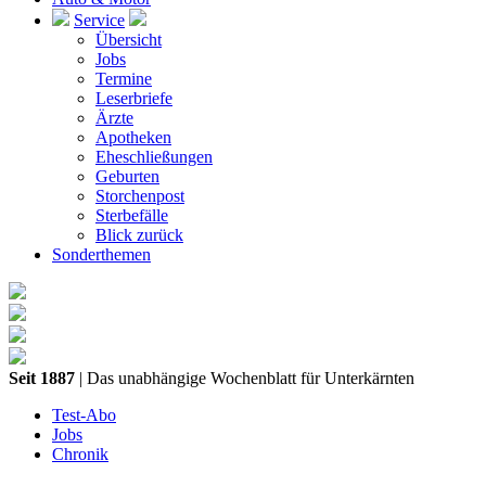
Service
Übersicht
Jobs
Termine
Leserbriefe
Ärzte
Apotheken
Eheschließungen
Geburten
Storchenpost
Sterbefälle
Blick zurück
Sonderthemen
Seit 1887
| Das unabhängige Wochenblatt für Unterkärnten
Test-Abo
Jobs
Chronik