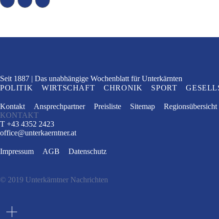
Seit 1887
Das unabhängige Wochenblatt
für Unterkärnten
POLITIK
WIRTSCHAFT
CHRONIK
SPORT
GESELL
Kontakt
Ansprechpartner
Preisliste
Sitemap
Regionsübersicht
KONTAKT
T +43 4352 2423
office
@
unterkaerntner.at
Impressum
AGB
Datenschutz
© 2019 Unterkärntner Nachrichten
e
t