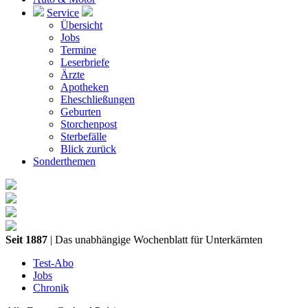
Service
Übersicht
Jobs
Termine
Leserbriefe
Ärzte
Apotheken
Eheschließungen
Geburten
Storchenpost
Sterbefälle
Blick zurück
Sonderthemen
Seit 1887
| Das unabhängige Wochenblatt für Unterkärnten
Test-Abo
Jobs
Chronik