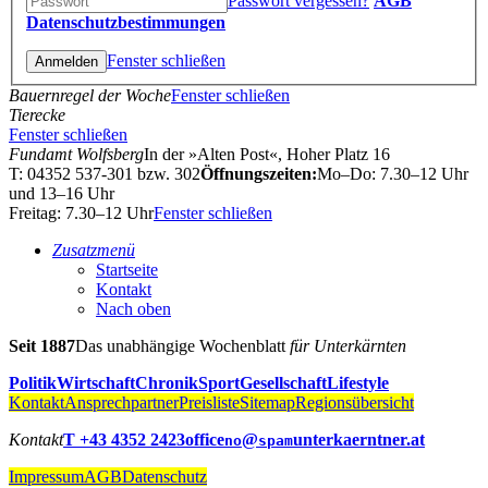
Passwort vergessen?
AGB
Datenschutzbestimmungen
Fenster schließen
Bauernregel der Woche
Fenster schließen
Tierecke
Fenster schließen
Fundamt Wolfsberg
In der »Alten Post«, Hoher Platz 16
T: 04352 537-301 bzw. 302
Öffnungszeiten:
Mo–Do: 7.30–12 Uhr
und 13–16 Uhr
Freitag: 7.30–12 Uhr
Fenster schließen
Zusatzmenü
Startseite
Kontakt
Nach oben
Seit 1887
Das unabhängige Wochenblatt
für Unterkärnten
Politik
Wirtschaft
Chronik
Sport
Gesellschaft
Lifestyle
Kontakt
Ansprechpartner
Preisliste
Sitemap
Regionsübersicht
Kontakt
T +43 4352 2423
office
@
unterkaerntner.at
no
spam
Impressum
AGB
Datenschutz