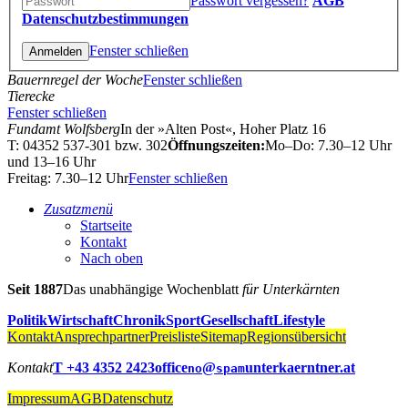
Passwort vergessen?
AGB
Datenschutzbestimmungen
Fenster schließen
Bauernregel der Woche
Fenster schließen
Tierecke
Fenster schließen
Fundamt Wolfsberg
In der »Alten Post«, Hoher Platz 16
T: 04352 537-301 bzw. 302
Öffnungszeiten:
Mo–Do: 7.30–12 Uhr
und 13–16 Uhr
Freitag: 7.30–12 Uhr
Fenster schließen
Zusatzmenü
Startseite
Kontakt
Nach oben
Seit 1887
Das unabhängige Wochenblatt
für Unterkärnten
Politik
Wirtschaft
Chronik
Sport
Gesellschaft
Lifestyle
Kontakt
Ansprechpartner
Preisliste
Sitemap
Regionsübersicht
Kontakt
T +43 4352 2423
office
@
unterkaerntner.at
no
spam
Impressum
AGB
Datenschutz