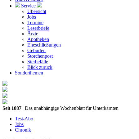
Service
Übersicht
Jobs
Termine
Leserbriefe
Ärzte
Apotheken
Eheschließungen
Geburten
Storchenpost
Sterbefälle
Blick zurück
Sonderthemen
Seit 1887
| Das unabhängige Wochenblatt für Unterkärnten
Test-Abo
Jobs
Chronik