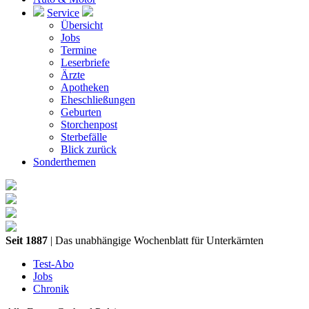
Service
Übersicht
Jobs
Termine
Leserbriefe
Ärzte
Apotheken
Eheschließungen
Geburten
Storchenpost
Sterbefälle
Blick zurück
Sonderthemen
Seit 1887
| Das unabhängige Wochenblatt für Unterkärnten
Test-Abo
Jobs
Chronik