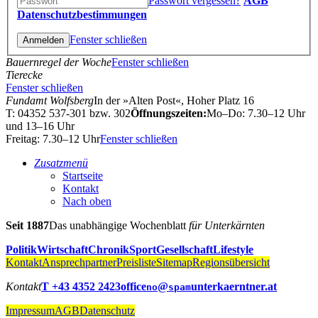
Passwort vergessen?
AGB
Datenschutzbestimmungen
Fenster schließen
Bauernregel der Woche
Fenster schließen
Tierecke
Fenster schließen
Fundamt Wolfsberg
In der »Alten Post«, Hoher Platz 16
T: 04352 537-301 bzw. 302
Öffnungszeiten:
Mo–Do: 7.30–12 Uhr
und 13–16 Uhr
Freitag: 7.30–12 Uhr
Fenster schließen
Zusatzmenü
Startseite
Kontakt
Nach oben
Seit 1887
Das unabhängige Wochenblatt
für Unterkärnten
Politik
Wirtschaft
Chronik
Sport
Gesellschaft
Lifestyle
Kontakt
Ansprechpartner
Preisliste
Sitemap
Regionsübersicht
Kontakt
T +43 4352 2423
office
@
unterkaerntner.at
no
spam
Impressum
AGB
Datenschutz