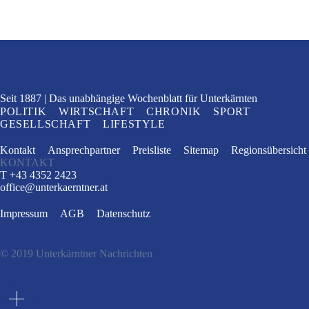
Seit 1887
Das unabhängige Wochenblatt
für Unterkärnten
POLITIK
WIRTSCHAFT
CHRONIK
SPORT
GESELLSCHAFT
LIFESTYLE
Kontakt
Ansprechpartner
Preisliste
Sitemap
Regionsübersicht
KONTAKT
T +43 4352 2423
office
@
unterkaerntner.at
Impressum
AGB
Datenschutz
© 2019 Unterkärntner Nachrichten
e
t