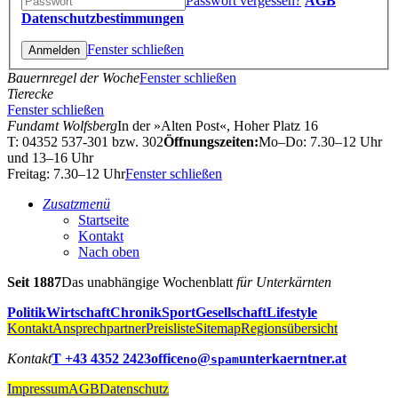
Passwort vergessen?
AGB
Datenschutzbestimmungen
Fenster schließen
Bauernregel der Woche
Fenster schließen
Tierecke
Fenster schließen
Fundamt Wolfsberg
In der »Alten Post«, Hoher Platz 16
T: 04352 537-301 bzw. 302
Öffnungszeiten:
Mo–Do: 7.30–12 Uhr
und 13–16 Uhr
Freitag: 7.30–12 Uhr
Fenster schließen
Zusatzmenü
Startseite
Kontakt
Nach oben
Seit 1887
Das unabhängige Wochenblatt
für Unterkärnten
Politik
Wirtschaft
Chronik
Sport
Gesellschaft
Lifestyle
Kontakt
Ansprechpartner
Preisliste
Sitemap
Regionsübersicht
Kontakt
T +43 4352 2423
office
@
unterkaerntner.at
no
spam
Impressum
AGB
Datenschutz