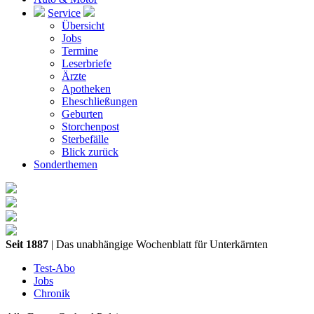
Service
Übersicht
Jobs
Termine
Leserbriefe
Ärzte
Apotheken
Eheschließungen
Geburten
Storchenpost
Sterbefälle
Blick zurück
Sonderthemen
Seit 1887
| Das unabhängige Wochenblatt für Unterkärnten
Test-Abo
Jobs
Chronik