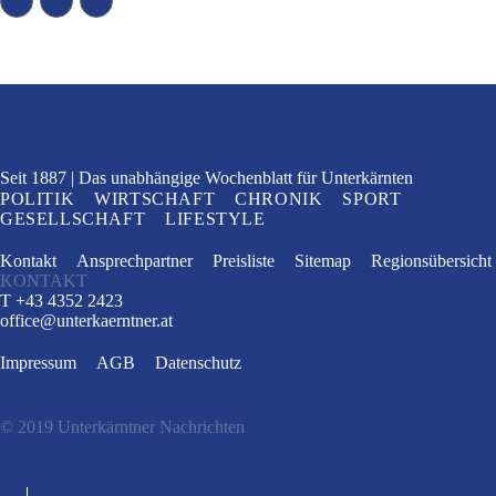
Seit 1887
Das unabhängige Wochenblatt
für Unterkärnten
POLITIK
WIRTSCHAFT
CHRONIK
SPORT
GESELLSCHAFT
LIFESTYLE
Kontakt
Ansprechpartner
Preisliste
Sitemap
Regionsübersicht
KONTAKT
T +43 4352 2423
office
@
unterkaerntner.at
Impressum
AGB
Datenschutz
© 2019 Unterkärntner Nachrichten
e