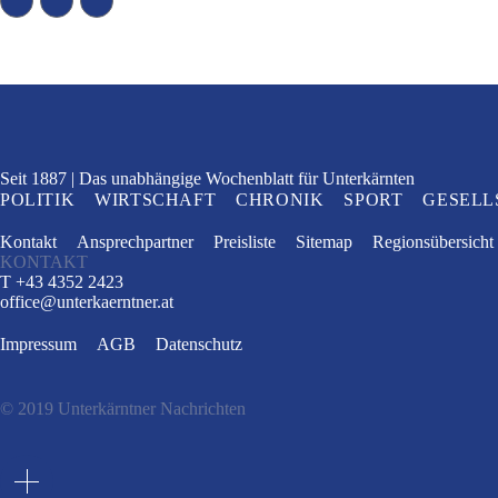
Seit 1887
Das unabhängige Wochenblatt
für Unterkärnten
POLITIK
WIRTSCHAFT
CHRONIK
SPORT
GESELL
Kontakt
Ansprechpartner
Preisliste
Sitemap
Regionsübersicht
KONTAKT
T +43 4352 2423
office
@
unterkaerntner.at
Impressum
AGB
Datenschutz
© 2019 Unterkärntner Nachrichten
e
t