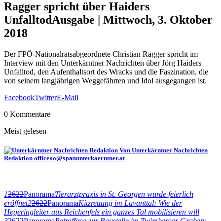
Ragger spricht über Haiders
Unfalltod
Ausgabe | Mittwoch, 3. Oktober
2018
Der FPÖ-Nationalratsabgeordnete Christian Ragger spricht im
Interview mit den Unterkärntner Nachrichten über Jörg Haiders
Unfalltod, den Aufenthaltsort des Wracks und die Faszination, die
von seinem langjährigen Weggefährten und Idol ausgegangen ist.
Facebook
Twitter
E-Mail
0 Kommentare
Meist gelesen
Von Unterkärntner Nachrichten
Redaktion
office
@
unterkaerntner.at
no
spam
1
2622
Panorama
Tierarztpraxis in St. Georgen wurde feierlich
eröffnet
2
2622
Panorama
Kitzrettung im Lavanttal: Wie der
Hegeringleiter aus Reichenfels ein ganzes Tal mobilisieren will
3
2622
Panorama
Betroffene zur Baustelle im Twimberger Graben: