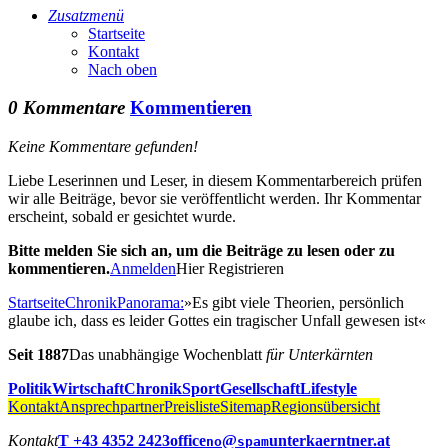
Zusatzmenü
Startseite
Kontakt
Nach oben
0 Kommentare
Kommentieren
Keine Kommentare gefunden!
Liebe Leserinnen und Leser, in diesem Kommentarbereich prüfen
wir alle Beiträge, bevor sie veröffentlicht werden. Ihr Kommentar
erscheint, sobald er gesichtet wurde.
Bitte melden Sie sich an, um die Beiträge zu lesen oder zu
kommentieren.
Anmelden
Hier Registrieren
Startseite
Chronik
Panorama:
»Es gibt viele Theorien, persönlich
glaube ich, dass es leider Gottes ein tragischer Unfall gewesen ist«
Seit 1887
Das unabhängige Wochenblatt
für Unterkärnten
Politik
Wirtschaft
Chronik
Sport
Gesellschaft
Lifestyle
Kontakt
Ansprechpartner
Preisliste
Sitemap
Regionsübersicht
Kontakt
T +43 4352 2423
office
@
unterkaerntner.at
no
spam