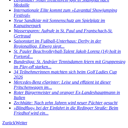
Medaille
Internationale Elite kommt zum »Lavanttal Showjumping
Festival«
Neue Sandkiste mit Sonnenschutz am Spielplatz im
Kapuzinerpark
Wassersparen: Aufrufe in St. Paul und Frantschach-St.
Gertraud
Saisonstart im Fußball-Unterhaus: Derby in der
Regionalliga, Eitweg siegt...
St. Pauler Beachvolleyball-Talent Jakob Lorenz (14) holt in
Portorož...
Bundesliga: St. Andräer Tennisdamen feiern mit Gruppensieg
im Play-off starken...
34 Teilnehmerinnen matchten sich beim Golf Ladies Cup
2026
Mercedes-Benz eSprinter: Leise und effizient ist dieser
Pritschenwagen im...
Roter Bürgermeister und oranger Ex-Landeshauptmann in
Italien
Zechhütte: Nach zehn Jahren wird neuer Pächter gesucht
»Blindflug« bei der Einfahrt in die Redinger Straße: Beim
Friedhof wird ein...
Zurück
Weiter