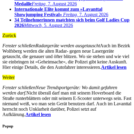
Medaille
Freitag,
7. August 2026
Internationale Elite kommt zum »Lavanttal
Showjumping Festival«
Freitag,
7. August 2026
34 Teilnehmerinnen matchten sich beim Golf Ladies Cup
2026
Mittwoch,
5. August 2026
Zurück
Fenster schließen
Radargeräte werden ausgetauscht
Auch im Bezirk
Wolfsberg werden die alten Radar- gegen neue Lasergeräte
getauscht, die genauer und öfter blitzen. Wo sie stehen und wie viel
sie einbringen ist »Geheimsache«, die Polizei gibt keine Auskunft.
Hier einige Details, die den Autofahrer interessieren.
Artikel lesen
Weiter
Fenster schließen
Neue Trendsportgeräte: Wo damit gefahren
werden darf.
Nicht überall darf man mit seinem Hoverboard die
Straße runterblättern oder mit seinem E-Scooter unterwegs sein. Fast
niemand weiß, wo man sein Gerät benutzen darf. Auch im Lavanttal
herrscht noch Unklarheit darüber, Polizei setzt auf
Aufklärung.
Artikel lesen
Popup