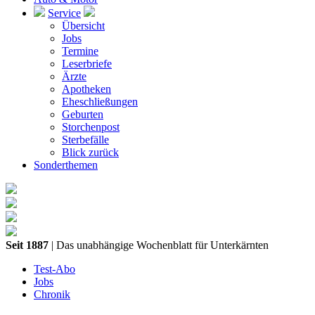
Service
Übersicht
Jobs
Termine
Leserbriefe
Ärzte
Apotheken
Eheschließungen
Geburten
Storchenpost
Sterbefälle
Blick zurück
Sonderthemen
Seit 1887
| Das unabhängige Wochenblatt für Unterkärnten
Test-Abo
Jobs
Chronik