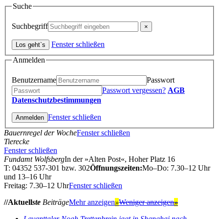
Suche
Suchbegriff
Fenster schließen
Anmelden
Benutzername
Passwort
Passwort vergessen?
AGB
Datenschutzbestimmungen
Fenster schließen
Bauernregel der Woche
Fenster schließen
Tierecke
Fenster schließen
Fundamt Wolfsberg
In der »Alten Post«, Hoher Platz 16
T: 04352 537-301 bzw. 302
Öffnungszeiten:
Mo–Do: 7.30–12 Uhr
und 13–16 Uhr
Freitag: 7.30–12 Uhr
Fenster schließen
//Aktuell
ste
Beiträge
Mehr anzeigen
»
Weniger anzeigen
»
Lavanttaler Noah Trettenbrein jagt in Shanghai nach