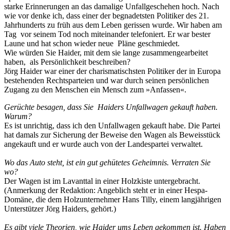
starke Erinnerungen an das damalige Unfallgeschehen hoch. Nach
wie vor denke ich, dass einer der begnadetsten Politiker des 21.
Jahrhunderts zu früh aus dem Leben gerissen wurde. Wir haben am
Tag vor seinem Tod noch miteinander telefoniert. Er war bester
Laune und hat schon wieder neue Pläne geschmiedet.
Wie würden Sie Haider, mit dem sie lange zusammengearbeitet
haben, als Persönlichkeit beschreiben?
Jörg Haider war einer der charismatischsten Politiker der in Europa
bestehenden Rechtsparteien und war durch seinen persönlichen
Zugang zu den Menschen ein Mensch zum »Anfassen«.
Gerüchte besagen, dass Sie Haiders Unfallwagen gekauft haben.
Warum?
Es ist unrichtig, dass ich den Unfallwagen gekauft habe. Die Partei
hat damals zur Sicherung der Beweise den Wagen als Beweisstück
angekauft und er wurde auch von der Landespartei verwaltet.
Wo das Auto steht, ist ein gut gehütetes Geheimnis. Verraten Sie
wo?
Der Wagen ist im Lavanttal in einer Holzkiste untergebracht.
(Anmerkung der Redaktion: Angeblich steht er in einer Hespa-
Domäne, die dem Holzunternehmer Hans Tilly, einem langjährigen
Unterstützer Jörg Haiders, gehört.)
Es gibt viele Theorien, wie Haider ums Leben gekommen ist. Haben