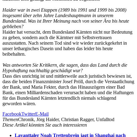
Haider war in zwei Etappen (1989 bis 1991 und 1999 bis 2008)
insgesamt über zehn Jahre Landeshauptmann in unserem
Bundesland. Was ist Ihrer Meinung nach von seiner Ära bis heute
geblieben?
Haider hat versucht, dem Bundesland Kärnten nicht nur Bedeutung
zu geben, sondern auch die Kärntner mit Selbstvertrauen
auszustatten. Nach seinem Tod sind wir wieder zurückgekehrt in
unser lethargisches Dasein und haben das leider bis heute
beibehalten.
Was antworten Sie Kritikern, die sagen, dass das Land durch die
Hypohaftung nachhaltig geschädigt wur?
Dass dies unrichtig ist und mittlerweile auch juristisch bewiesen ist,
dass die beiden Finanzminister Josef Pröll, durch die Verstaatlichung
der Bank, und Maria Fekter, durch das Hinauszögern einer Bad
Bank, einen Milliardenschaden verursacht haben und die Haftungen
für das Bundesland Kärnten letztendlich niemals schlagend
geworden wären.
Facebook
Twitter
E-Mail
Themen
Chronik, Jörg Haider, Christian Ragger, Unfalltod
Diese Artikel könnten Sie auch interessieren
Lavanttaler Noah Trettenbrein jagt in Shanghai nach