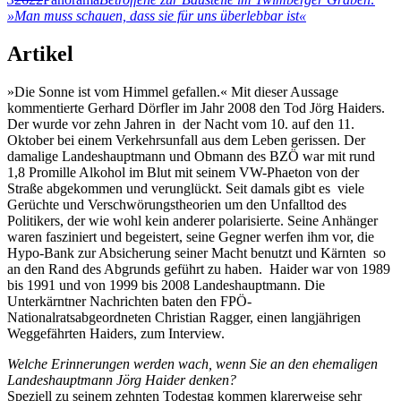
»Man muss schauen, dass sie für uns überlebbar ist«
Artikel
»Die Sonne ist vom Himmel gefallen.« Mit dieser Aussage
kommentierte Gerhard Dörfler im Jahr 2008 den Tod Jörg Haiders.
Der wurde vor zehn Jahren in der Nacht vom 10. auf den 11.
Oktober bei einem Verkehrsunfall aus dem Leben gerissen. Der
damalige Landeshauptmann und Obmann des BZÖ war mit rund
1,8 Promille Alkohol im Blut mit seinem VW-Phaeton von der
Straße abgekommen und verunglückt. Seit damals gibt es viele
Gerüchte und Verschwörungstheorien um den Unfalltod des
Politikers, der wie wohl kein anderer polarisierte. Seine Anhänger
waren fasziniert und begeistert, seine Gegner werfen ihm vor, die
Hypo-Bank zur Absicherung seiner Macht benutzt und Kärnten so
an den Rand des Abgrunds geführt zu haben. Haider war von 1989
bis 1991 und von 1999 bis 2008 Landeshauptmann. Die
Unterkärntner Nachrichten baten den FPÖ-
Nationalratsabgeordneten Christian Ragger, einen langjährigen
Weggefährten Haiders, zum Interview.
Welche Erinnerungen werden wach, wenn Sie an den ehemaligen
Landeshauptmann Jörg Haider denken?
Speziell zu seinem zehnten Todestag kommen klarerweise sehr