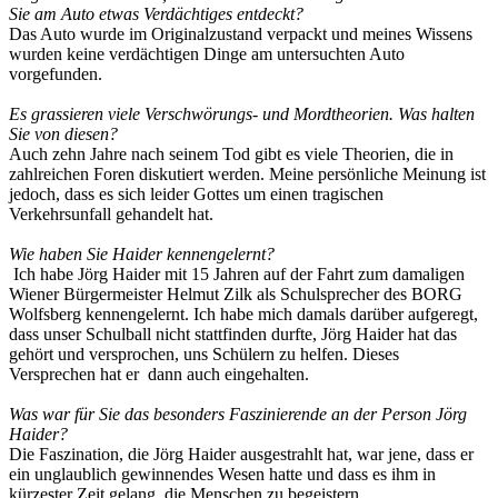
Sie am Auto etwas Verdächtiges entdeckt?
Das Auto wurde im Originalzustand verpackt und meines Wissens
wurden keine verdächtigen Dinge am untersuchten Auto
vorgefunden.
Es grassieren viele Verschwörungs- und Mordtheorien. Was halten
Sie von diesen?
Auch zehn Jahre nach seinem Tod gibt es viele Theorien, die in
zahlreichen Foren diskutiert werden. Meine persönliche Meinung ist
jedoch, dass es sich leider Gottes um einen tragischen
Verkehrsunfall gehandelt hat.
Wie haben Sie Haider kennengelernt?
Ich habe Jörg Haider mit 15 Jahren auf der Fahrt zum damaligen
Wiener Bürgermeister Helmut Zilk als Schulsprecher des BORG
Wolfsberg kennengelernt. Ich habe mich damals darüber aufgeregt,
dass unser Schulball nicht stattfinden durfte, Jörg Haider hat das
gehört und versprochen, uns Schülern zu helfen. Dieses
Versprechen hat er dann auch eingehalten.
Was war für Sie das besonders Faszinierende an der Person Jörg
Haider?
Die Faszination, die Jörg Haider ausgestrahlt hat, war jene, dass er
ein unglaublich gewinnendes Wesen hatte und dass es ihm in
kürzester Zeit gelang, die Menschen zu begeistern.