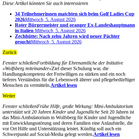
Diese Artikel könnten Sie auch interessieren
34 Teilnehmerinnen matchten sich beim Golf Ladies Cup
2026
Mittwoch,
5. August 2026
Roter Bürgermeister und oranger Ex-Landeshauptmann
in Italien
Mittwoch,
5. August 2026
Zechhütte: Nach zehn Jahren wird neuer Pächter
gesucht
Mittwoch,
5. August 2026
Zurück
Fenster schließen
Fortbildung für Ehrenamtliche der Initiative
»Wolfsberg miteinander«
Ziel dieser Schulung war, die
Handlungskompetenz der Freiwilligen zu stärken und ein noch
tieferes Verständnis für die Lebenswelt älterer und pflegebedürftiger
Menschen zu vermitteln.
Artikel lesen
Weiter
Fenster schließen
Frühe Hilfe, große Wirkung: Mini‑Ambulatorium
unterstützt seit 20 Jahren Kinder und Jugendliche
Seit 20 Jahren ist
das Mini-Ambulatorium in Wolfsberg für Kinder und Jugendliche
mit Entwicklungsstörung und deren Familien eine Anlaufstelle, die
vor Ort Hilfe und Unterstützung leistet. Künftig soll auch ein
Schwerpunkt auf Social-Media gelegt werden.
Artikel lesen