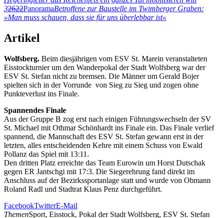
3
2622
Panorama
Betroffene zur Baustelle im Twimberger Graben:
»Man muss schauen, dass sie für uns überlebbar ist«
Artikel
Wolfsberg.
Beim diesjährigen vom ESV St. Marein veranstalteten
Eisstockturnier um den Wanderpokal der Stadt Wolfsberg war der
ESV St. Stefan nicht zu bremsen. Die Männer um Gerald Bojer
spielten sich in der Vorrunde von Sieg zu Sieg und zogen ohne
Punkteverlust ins Finale.
Spannendes Finale
Aus der Gruppe B zog erst nach einigen Führungswechseln der SV
St. Michael mit Othmar Schönhardt ins Finale ein. Das Finale verlief
spannend, die Mannschaft des ESV St. Stefan gewann erst in der
letzten, alles entscheidenden Kehre mit einem Schuss von Ewald
Pollanz das Spiel mit 13:11.
Den dritten Platz erreichte das Team Eurowin um Horst Dutschak
gegen ER Jantschgi mit 17:3. Die Siegerehrung fand direkt im
Anschluss auf der Bezirkssportanlage statt und wurde von Obmann
Roland Radl und Stadtrat Klaus Penz durchgeführt.
Facebook
Twitter
E-Mail
Themen
Sport, Eisstock, Pokal der Stadt Wolfsberg, ESV St. Stefan