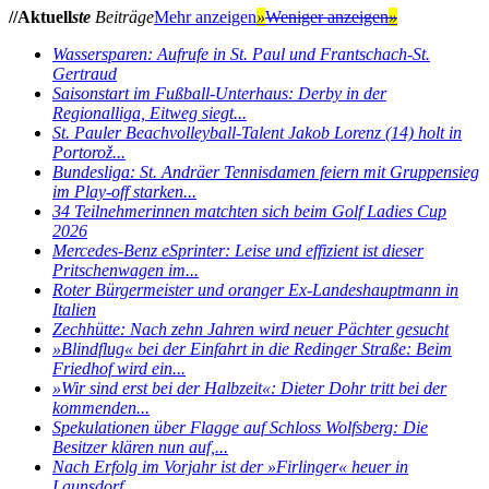
//Aktuell
ste
Beiträge
Mehr anzeigen
»
Weniger anzeigen
»
Wassersparen: Aufrufe in St. Paul und Frantschach-St.
Gertraud
Saisonstart im Fußball-Unterhaus: Derby in der
Regionalliga, Eitweg siegt...
St. Pauler Beachvolleyball-Talent Jakob Lorenz (14) holt in
Portorož...
Bundesliga: St. Andräer Tennisdamen feiern mit Gruppensieg
im Play-off starken...
34 Teilnehmerinnen matchten sich beim Golf Ladies Cup
2026
Mercedes-Benz eSprinter: Leise und effizient ist dieser
Pritschenwagen im...
Roter Bürgermeister und oranger Ex-Landeshauptmann in
Italien
Zechhütte: Nach zehn Jahren wird neuer Pächter gesucht
»Blindflug« bei der Einfahrt in die Redinger Straße: Beim
Friedhof wird ein...
»Wir sind erst bei der Halbzeit«: Dieter Dohr tritt bei der
kommenden...
Spekulationen über Flagge auf Schloss Wolfsberg: Die
Besitzer klären nun auf,...
Nach Erfolg im Vorjahr ist der »Firlinger« heuer in
Launsdorf