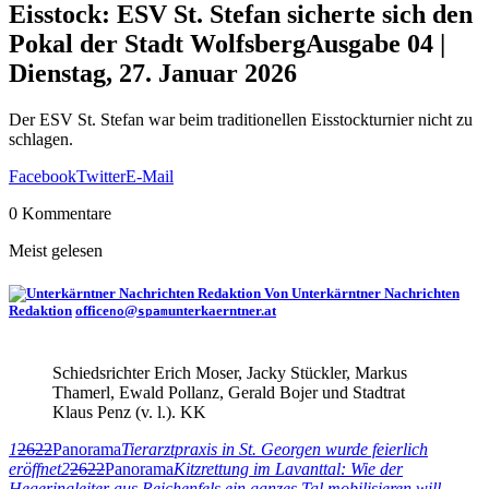
Eisstock: ESV St. Stefan sicherte sich den
Pokal der Stadt Wolfsberg
Ausgabe 04 |
Dienstag, 27. Januar 2026
Der ESV St. Stefan war beim traditionellen Eisstockturnier nicht zu
schlagen.
Facebook
Twitter
E-Mail
0 Kommentare
Meist gelesen
Von Unterkärntner Nachrichten
Redaktion
office
@
unterkaerntner.at
no
spam
Schiedsrichter Erich Moser, Jacky Stückler, Markus
Thamerl, Ewald Pollanz, Gerald Bojer und Stadtrat
Klaus Penz (v. l.). KK
1
2622
Panorama
Tierarztpraxis in St. Georgen wurde feierlich
eröffnet
2
2622
Panorama
Kitzrettung im Lavanttal: Wie der
Hegeringleiter aus Reichenfels ein ganzes Tal mobilisieren will