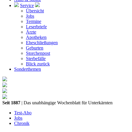
Service
Übersicht
Jobs
Termine
Leserbriefe
Ärzte
Apotheken
Eheschließungen
Geburten
Storchenpost
Sterbefälle
Blick zurück
Sonderthemen
Seit 1887
| Das unabhängige Wochenblatt für Unterkärnten
Test-Abo
Jobs
Chronik