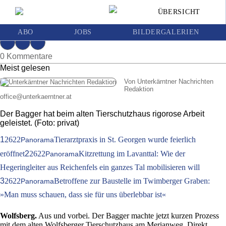
Alte Wolfsberger Tierheim ist Geschichte
ÜBERSICHT
Ausgabe 23 | Freitag, 29. Mai 2020
Vom Tierschutzhaus blieb nur ein Trümmerhaufen
ABO
JOBS
BILDERGALERIEN
0 Kommentare
Meist gelesen
Von Unterkärntner Nachrichten
Redaktion
office
@
unterkaerntner.at
Der Bagger hat beim alten Tierschutzhaus rigorose Arbeit
geleistet. (Foto: privat)
1
2622
Tierarztpraxis in St. Georgen wurde feierlich
Panorama
eröffnet
2
2622
Kitzrettung im Lavanttal: Wie der
Panorama
Hegeringleiter aus Reichenfels ein ganzes Tal mobilisieren will
3
2622
Betroffene zur Baustelle im Twimberger Graben:
Panorama
»Man muss schauen, dass sie für uns überlebbar ist«
Wolfsberg.
Aus und vorbei. Der Bagger machte jetzt kurzen Prozess
mit dem alten Wolfsberger Tierschutzhaus am Merianweg. Direkt