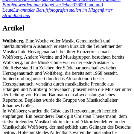
Bärofen werden nun Flügel verliehen
3
2609
Land und
Leute
Lavanttaler Berufsfotografen stellen im Klagenfurter
Strandbad aus
Artikel
Wolfsberg.
Eine Woche voller Musik, Gemeinschaft und
interkulturellem Austausch erlebten kürzlich die Teilnehmer der
Musikschule Herzogenaurach bei ihrer Konzertreise nach
Wolfsberg. Andere Vereine und Musikgruppen besuchten bereits
Wolfsberg, für die Musikschule war es der erste Austausch.
Die Reise stand im Zeichen der Städtepartnerschaft zwischen
Herzogenaurach und Wolfsberg, die bereits seit 1968 besteht.
Initiiert und organisiert durch das Akkordeonorchester
Herzogenaurach, verstärkt durch musikalische Freunde aus
Erlangen und Nürnberg-Schwabach, präsentierten die Musiker unter
der Leitung von Roland Baumann ein abwechslungsreiches
Repertoire. Begleitet wurde die Gruppe von Musikschulleiter
Johannes Göller.
In Wolfsberg wurden die Gäste aus Herzogenaurach herzlich
empfangen. Ein besonderer Dank gilt Christian Theuermann, dem
stellvertretenden Musikschuldirektor und Akkordeonlehrer an der
Musikschule Wolfsberg, der maßgeblich zum Gelingen des Besuchs
beitrug. Höhepunkte des Aufenthalts waren die musikalische