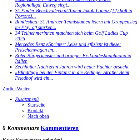
Regionalliga, Eitweg siegt...
St. Pauler Beachvolleyball-Talent Jakob Lorenz (14) holt in
Portorož...
Bundesliga: St. Andräer Tennisdamen feiern mit Gruppensieg
im Play-off starken...
34 Teilnehmerinnen matchten sich beim Golf Ladies Cup
2026
Mercedes-Benz eSprinter: Leise und effizient ist dieser
Pritschenwagen im...
Roter Bürgermeister und oranger Ex-Landeshauptmann in
Italien
Zechhütte: Nach zehn Jahren wird neuer Pächter gesucht
»Blindflug« bei der Einfahrt in die Redinger Straße: Beim
Friedhof wird ein...
Zurück
Weiter
Zusatzmenü
Startseite
Kontakt
Nach oben
0 Kommentare
Kommentieren