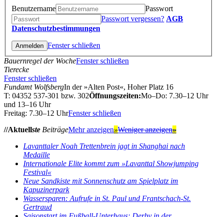
Benutzername
Passwort
Passwort vergessen?
AGB
Datenschutzbestimmungen
Fenster schließen
Bauernregel der Woche
Fenster schließen
Tierecke
Fenster schließen
Fundamt Wolfsberg
In der »Alten Post«, Hoher Platz 16
T: 04352 537-301 bzw. 302
Öffnungszeiten:
Mo–Do: 7.30–12 Uhr
und 13–16 Uhr
Freitag: 7.30–12 Uhr
Fenster schließen
//Aktuell
ste
Beiträge
Mehr anzeigen
»
Weniger anzeigen
»
Lavanttaler Noah Trettenbrein jagt in Shanghai nach
Medaille
Internationale Elite kommt zum »Lavanttal Showjumping
Festival«
Neue Sandkiste mit Sonnenschutz am Spielplatz im
Kapuzinerpark
Wassersparen: Aufrufe in St. Paul und Frantschach-St.
Gertraud
Saisonstart im Fußball-Unterhaus: Derby in der