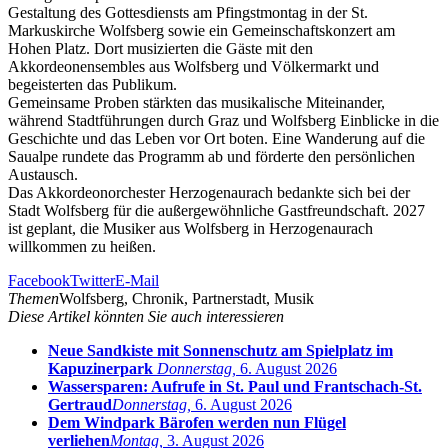
Gestaltung des Gottesdiensts am Pfingstmontag in der St.
Markuskirche Wolfsberg sowie ein Gemeinschaftskonzert am
Hohen Platz. Dort musizierten die Gäste mit den
Akkordeonensembles aus Wolfsberg und Völkermarkt und
begeisterten das Publikum.
Gemeinsame Proben stärkten das musikalische Miteinander,
während Stadtführungen durch Graz und Wolfsberg Einblicke in die
Geschichte und das Leben vor Ort boten. Eine Wanderung auf die
Saualpe rundete das Programm ab und förderte den persönlichen
Austausch.
Das Akkordeonorchester Herzogenaurach bedankte sich bei der
Stadt Wolfsberg für die außergewöhnliche Gastfreundschaft. 2027
ist geplant, die Musiker aus Wolfsberg in Herzogenaurach
willkommen zu heißen.
Facebook
Twitter
E-Mail
Themen
Wolfsberg, Chronik, Partnerstadt, Musik
Diese Artikel könnten Sie auch interessieren
Neue Sandkiste mit Sonnenschutz am Spielplatz im
Kapuzinerpark
Donnerstag,
6. August 2026
Wassersparen: Aufrufe in St. Paul und Frantschach-St.
Gertraud
Donnerstag,
6. August 2026
Dem Windpark Bärofen werden nun Flügel
verliehen
Montag,
3. August 2026