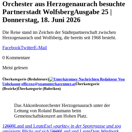
Orchester aus Herzogenaurach besuchte
Partnerstadt Wolfsberg
Ausgabe 25 |
Donnerstag, 18. Juni 2026
Die Reise stand im Zeichen der Städtepartnerschaft zwischen
Herzogenaurach und Wolfsberg, die bereits seit 1968 besteht.
Facebook
Twitter
E-Mail
0 Kommentare
Meist gelesen
Überkategorie (Redakteure)
Von
Unbekannt
office
@
unterkaerntner.at
Überkategorie
no
spam
(Bezirke)Überkategorie (Rubriken)
Das Akkordeonorchester Herzogenaurach unter der
Leitung von Roland Baumann beim
Gemeinschaftskonzert am Hohen Platz.
1
2609
Land und Leute
Esel »parkte« in der Sporergasse und zog
amüsierte Blicke auf sich
2
2609
Land und Leute
Dem Windpark