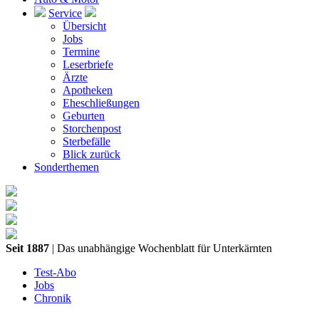
Service
Übersicht
Jobs
Termine
Leserbriefe
Ärzte
Apotheken
Eheschließungen
Geburten
Storchenpost
Sterbefälle
Blick zurück
Sonderthemen
Seit 1887
| Das unabhängige Wochenblatt für Unterkärnten
Test-Abo
Jobs
Chronik