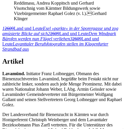
Reddimasu, Andrea Koppitsch und Gerhard
Visotschnig vom Kärntner Bildungswerk sowie
Vizebürgermeister Raphael Golez (v. l.).Gerhard
Klinger
1
2609
Land und Leute
Esel »parkte« in der Sporergasse und zog
amüsierte Blicke auf sich
2
2609
Land und Leute
Dem Windpark
Bärofen werden nun Flügel verliehen
3
2609
Land und
Leute
Lavanttaler Berufsfotografen stellen im Klagenfurter
Strandbad aus
Artikel
Lavamünd.
Initiator Franz Loibnegger, Obmann des
Bienenzuchtvereins Lavamünd, begrüßte beim Festakt nicht nur
zahlreiche Imker, sondern auch jede Menge Prominenz. Mit dabei
waren Nationalrat Johann Weber, LAbg. Armin Geissler sowie
Lavamünder Gemeindevertreter mit Bürgermeister Wolfgang
Gallant und seinen Stellvertretern Georg Loibnegger und Raphael
Golez.
Der Landesverband für Bienenzucht in Kärnten war durch
Honigreferent Christoph Weinberger und dem Lavanttaler
Bezirksobmann Pius Zarfl vertreten. Für die Unterstützer des