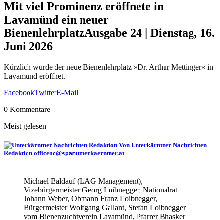
Mit viel Prominenz eröffnete in
Lavamünd ein neuer
Bienenlehrplatz
Ausgabe 24 | Dienstag, 16.
Juni 2026
Kürzlich wurde der neue Bienenlehrplatz »Dr. Arthur Mettinger« in
Lavamünd eröffnet.
Facebook
Twitter
E-Mail
0 Kommentare
Meist gelesen
Von Unterkärntner Nachrichten
Redaktion
office
@
unterkaerntner.at
no
spam
Michael Baldauf (LAG Management),
Vizebürgermeister Georg Loibnegger, Nationalrat
Johann Weber, Obmann Franz Loibnegger,
Bürgermeister Wolfgang Gallant, Stefan Loibnegger
vom Bienenzuchtverein Lavamünd, Pfarrer Bhasker