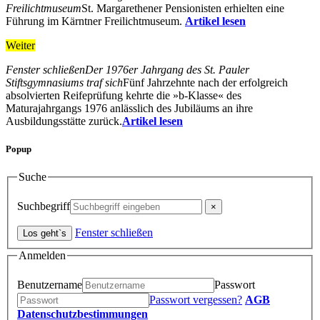
Freilichtmuseum
St. Margarethener Pensionisten erhielten eine
Führung im Kärntner Freilichtmuseum.
Artikel lesen
Weiter
Fenster schließen
Der 1976er Jahrgang des St. Pauler
Stiftsgymnasiums traf sich
Fünf Jahrzehnte nach der erfolgreich
absolvierten Reifeprüfung kehrte die »b-Klasse« des
Maturajahrgangs 1976 anlässlich des Jubiläums an ihre
Ausbildungsstätte zurück.
Artikel lesen
Popup
Suche
Suchbegriff
Fenster schließen
Anmelden
Benutzername
Passwort
Passwort vergessen?
AGB
Datenschutzbestimmungen