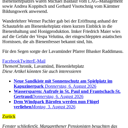
Bienenlehrplatzes waren Michael Baldauf vom LAG-Management
sowie Andrea Koppitsch und Gerhard Visotschnig vom Kärntner
Bildungswerk anwesend.
Wanderlehrer Werner Pachler gab bei der Eröffnung anhand der
Schautafeln am Bienenkehrplatz einen kurzen Einblick in die
Bienenhaltung und Honigproduktion. Imker Friedrich Maier wies
auf die Gefahr der Vespa Velutina, der eingeschleppten asiatischen
Hornissen, die als Bienenfresser bekannt sind, hin.
Für den Segen sorgte der Lavamünder Pfarrer Bhasker Raddimasu.
Facebook
Twitter
E-Mail
Themen
Chronik, Lavamünd, Bienenlehrplatz
Diese Artikel könnten Sie auch interessieren
Neue Sandkiste mit Sonnenschutz am Spielplatz im
Kapuzinerpark
Donnerstag,
6. August 2026
Wassersparen: Aufrufe in St. Paul und Frantschach-St.
Gertraud
Donnerstag,
6. August 2026
Dem Windpark Bärofen werden nun Flügel
verliehen
Montag,
3. August 2026
Zurück
Fenster schließen
St. Margarethener Pensionisten besuchten das