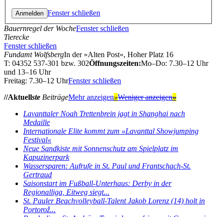
Fenster schließen
Bauernregel der Woche
Fenster schließen
Tierecke
Fenster schließen
Fundamt Wolfsberg
In der »Alten Post«, Hoher Platz 16
T: 04352 537-301 bzw. 302
Öffnungszeiten:
Mo–Do: 7.30–12 Uhr
und 13–16 Uhr
Freitag: 7.30–12 Uhr
Fenster schließen
//Aktuell
ste
Beiträge
Mehr anzeigen
»
Weniger anzeigen
»
Lavanttaler Noah Trettenbrein jagt in Shanghai nach
Medaille
Internationale Elite kommt zum »Lavanttal Showjumping
Festival«
Neue Sandkiste mit Sonnenschutz am Spielplatz im
Kapuzinerpark
Wassersparen: Aufrufe in St. Paul und Frantschach-St.
Gertraud
Saisonstart im Fußball-Unterhaus: Derby in der
Regionalliga, Eitweg siegt...
St. Pauler Beachvolleyball-Talent Jakob Lorenz (14) holt in
Portorož...