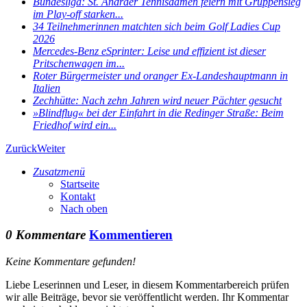
Bundesliga: St. Andräer Tennisdamen feiern mit Gruppensieg
im Play-off starken...
34 Teilnehmerinnen matchten sich beim Golf Ladies Cup
2026
Mercedes-Benz eSprinter: Leise und effizient ist dieser
Pritschenwagen im...
Roter Bürgermeister und oranger Ex-Landeshauptmann in
Italien
Zechhütte: Nach zehn Jahren wird neuer Pächter gesucht
»Blindflug« bei der Einfahrt in die Redinger Straße: Beim
Friedhof wird ein...
Zurück
Weiter
Zusatzmenü
Startseite
Kontakt
Nach oben
0 Kommentare
Kommentieren
Keine Kommentare gefunden!
Liebe Leserinnen und Leser, in diesem Kommentarbereich prüfen
wir alle Beiträge, bevor sie veröffentlicht werden. Ihr Kommentar