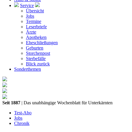
Service
Übersicht
Jobs
Termine
Leserbriefe
Ärzte
Apotheken
Eheschließungen
Geburten
Storchenpost
Sterbefälle
Blick zurück
Sonderthemen
Seit 1887
| Das unabhängige Wochenblatt für Unterkärnten
Test-Abo
Jobs
Chronik