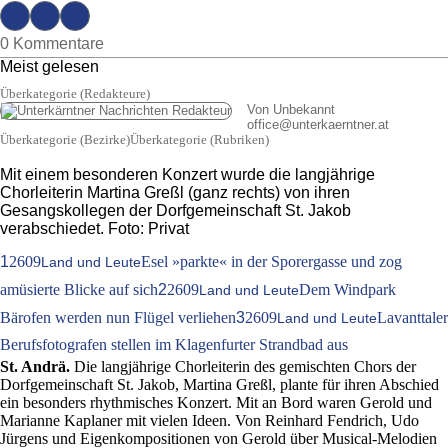
0 Kommentare
Meist gelesen
Überkategorie (Redakteure)
Von Unbekannt
office
@
unterkaerntner.at
Überkategorie (Bezirke)Überkategorie (Rubriken)
Mit einem besonderen Konzert wurde die langjährige
Chorleiterin Martina Greßl (ganz rechts) von ihren
Gesangskollegen der Dorfgemeinschaft St. Jakob
verabschiedet. Foto: Privat
1
2609
Esel »parkte« in der Sporergasse und zog
Land und Leute
amüsierte Blicke auf sich
2
2609
Dem Windpark
Land und Leute
Bärofen werden nun Flügel verliehen
3
2609
Lavanttaler
Land und Leute
Berufsfotografen stellen im Klagenfurter Strandbad aus
St. Andrä.
Die langjährige Chorleiterin des gemischten Chors der
Dorfgemeinschaft St. Jakob, Martina Greßl, plante für ihren Abschied
ein besonders rhythmisches Konzert. Mit an Bord waren Gerold und
Marianne Kaplaner mit vielen Ideen. Von Reinhard Fendrich, Udo
Jürgens und Eigenkompositionen von Gerold über Musical-Melodien