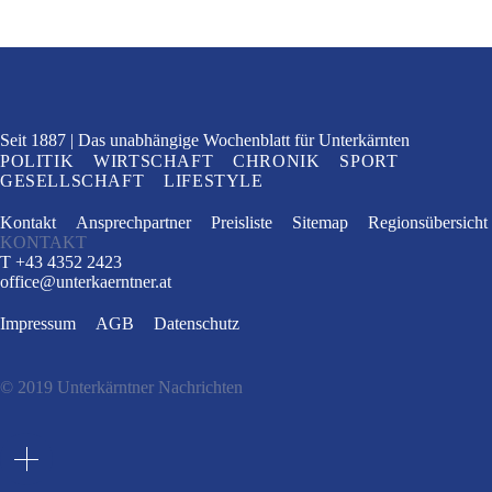
Seit 1887
Das unabhängige Wochenblatt
für Unterkärnten
POLITIK
WIRTSCHAFT
CHRONIK
SPORT
GESELLSCHAFT
LIFESTYLE
Kontakt
Ansprechpartner
Preisliste
Sitemap
Regionsübersicht
KONTAKT
T +43 4352 2423
office
@
unterkaerntner.at
Impressum
AGB
Datenschutz
© 2019 Unterkärntner Nachrichten
e
t