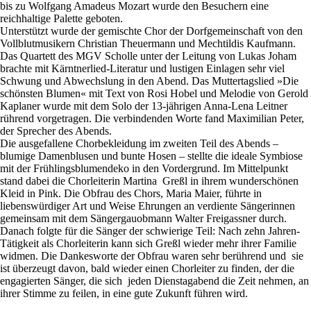
bis zu Wolfgang Amadeus Mozart wurde den Besuchern eine
reichhaltige Palette geboten.
Unterstützt wurde der gemischte Chor der Dorfgemeinschaft von den
Vollblutmusikern Christian Theuermann und Mechtildis Kaufmann.
Das Quartett des MGV Scholle unter der Leitung von Lukas Joham
brachte mit Kärntnerlied-Literatur und lustigen Einlagen sehr viel
Schwung und Abwechslung in den Abend. Das Muttertagslied »Die
schönsten Blumen« mit Text von Rosi Hobel und Melodie von Gerold
Kaplaner wurde mit dem Solo der 13-jährigen Anna-Lena Leitner
rührend vorgetragen. Die verbindenden Worte fand Maximilian Peter,
der Sprecher des Abends.
Die ausgefallene Chorbekleidung im zweiten Teil des Abends –
blumige Damenblusen und bunte Hosen – stellte die ideale Symbiose
mit der Frühlingsblumendeko in den Vordergrund. Im Mittelpunkt
stand dabei die Chorleiterin Martina Greßl in ihrem wunderschönen
Kleid in Pink. Die Obfrau des Chors, Maria Maier, führte in
liebenswürdiger Art und Weise Ehrungen an verdiente Sängerinnen
gemeinsam mit dem Sängergauobmann Walter Freigassner durch.
Danach folgte für die Sänger der schwierige Teil: Nach zehn Jahren-
Tätigkeit als Chorleiterin kann sich Greßl wieder mehr ihrer Familie
widmen. Die Dankesworte der Obfrau waren sehr berührend und sie
ist überzeugt davon, bald wieder einen Chorleiter zu finden, der die
engagierten Sänger, die sich jeden Dienstagabend die Zeit nehmen, an
ihrer Stimme zu feilen, in eine gute Zukunft führen wird.