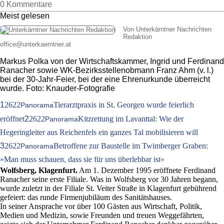
0 Kommentare
Meist gelesen
Von Unterkärntner Nachrichten
Redaktion
office
@
unterkaerntner.at
Markus Polka von der Wirtschaftskammer, Ingrid und Ferdinand
Ranacher sowie WK-Bezirksstellenobmann Franz Ahm (v. l.)
bei der 30-Jahr-Feier, bei der eine Ehrenurkunde überreicht
wurde. Foto: Knauder-Fotografie
1
2622
Tierarztpraxis in St. Georgen wurde feierlich
Panorama
eröffnet
2
2622
Kitzrettung im Lavanttal: Wie der
Panorama
Hegeringleiter aus Reichenfels ein ganzes Tal mobilisieren will
3
2622
Betroffene zur Baustelle im Twimberger Graben:
Panorama
»Man muss schauen, dass sie für uns überlebbar ist«
Wolfsberg, Klagenfurt.
Am 1. Dezember 1995 eröffnete Ferdinand
Ranacher seine erste Filiale. Was in Wolfsberg vor 30 Jahren begann,
wurde zuletzt in der Filiale St. Veiter Straße in Klagenfurt gebührend
gefeiert: das runde Firmenjubiläum des Sanitätshauses.
In seiner Ansprache vor über 100 Gästen aus Wirtschaft, Politik,
Medien und Medizin, sowie Freunden und treuen Weggefährten,