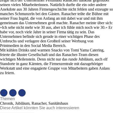
zeigte sich der Unternehmer Ferdinand Ranacher dankbar gegenüber
seinen vielen Mitarbeiterinnen. Natürlich durfte die ein oder andere
Anekdote aus 30 Jahren Firmengeschichte nicht fehlen und erzeugte so
manches Schmunzeln bei den Gästen. Ranacher teilte die Bühne mit
seiner Frau Ingrid, die von Anfang an mit dabei war und mit ihm
gemeinsam das Unternehmen groß machte. Ranacher meinte über sich:
»Ich sehe nicht mehr wie 30 aus, aber ich fühle mich noch wie 30.« Er
habe vor, noch viele Jahre in seiner Firma tätig zu sein. Das
Unternehmen befinde sich gerade in einer wichtigen Phase des
Umbruchs und verlagere den Großteil seiner Werbung von
Printmedien in den Social Media Bereich.
Mit kühlen Drinks und warmen Snacks von Tomi Yama Catering,
feierte die illustre Gesellschaft und das Ranacher-Team diesen
wichtigen Meilenstein. Denn nicht nur das runde Jubiläum, auch elf
Standorte in ganz Kärnten, die Firmenzentrale mit dazugehöriger
Werkstatt und eine engagierte Gruppe von Mitarbeitern gaben Anlass
zu feiern.
Themen
Chronik, Jubiläum, Ranacher, Sanitätshaus
Diese Artikel könnten Sie auch interessieren