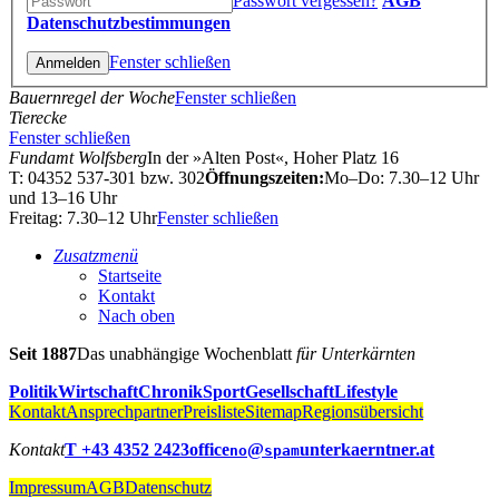
Passwort vergessen?
AGB
Datenschutzbestimmungen
Fenster schließen
Bauernregel der Woche
Fenster schließen
Tierecke
Fenster schließen
Fundamt Wolfsberg
In der »Alten Post«, Hoher Platz 16
T: 04352 537-301 bzw. 302
Öffnungszeiten:
Mo–Do: 7.30–12 Uhr
und 13–16 Uhr
Freitag: 7.30–12 Uhr
Fenster schließen
Zusatzmenü
Startseite
Kontakt
Nach oben
Seit 1887
Das unabhängige Wochenblatt
für Unterkärnten
Politik
Wirtschaft
Chronik
Sport
Gesellschaft
Lifestyle
Kontakt
Ansprechpartner
Preisliste
Sitemap
Regionsübersicht
Kontakt
T +43 4352 2423
office
@
unterkaerntner.at
no
spam
Impressum
AGB
Datenschutz