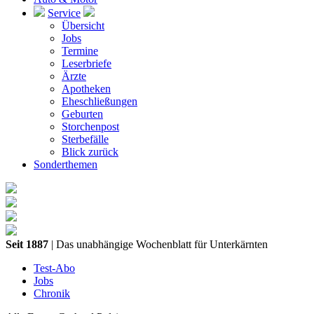
Service
Übersicht
Jobs
Termine
Leserbriefe
Ärzte
Apotheken
Eheschließungen
Geburten
Storchenpost
Sterbefälle
Blick zurück
Sonderthemen
Seit 1887
| Das unabhängige Wochenblatt für Unterkärnten
Test-Abo
Jobs
Chronik