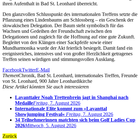
ihren Aufenthalt in Bad St. Leonhard überreicht.
Den glanzvollen Schlusspunkt des internationalen Treffens setzte die
Pflanzung eines Lindenbaums am Schlossberg – ein Geschenk der
slowakischen Delegation. Der Baum steht symbolisch für das
Wachsen und Gedeihen der Freundschaft zwischen den
Delegationen und zugleich für die Hoffnung auf eine gute Zukunft.
Begleitet von den Klängen einer Sackpfeife sowie einer
Mundharmonika wurde der Akt feierlich besiegelt. Damit fand ein
ereignisreiches, intensives und von großer Herzlichkeit getragenes
Treffen seinen würdigen und stimmungsvollen Ausklang.
Facebook
Twitter
E-Mail
Themen
Chronik, Bad St. Leonhard, internationales Treffen, Freunde
von St. Leonhard, 900 Jahre Leonhardikirche
Diese Artikel könnten Sie auch interessieren
Lavanttaler Noah Trettenbrein jagt in Shanghai nach
Medaille
Freitag,
7. August 2026
Internationale Elite kommt zum »Lavanttal
Showjumping Festival«
Freitag,
7. August 2026
34 Teilnehmerinnen matchten sich beim Golf Ladies Cup
2026
Mittwoch,
5. August 2026
Zurück