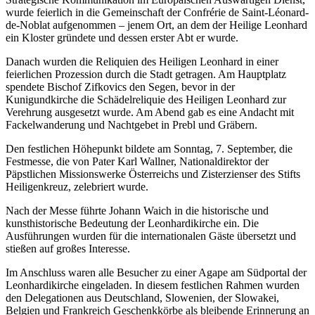
wurde feierlich in die Gemeinschaft der Confrérie de Saint-Léonard-
de-Noblat aufgenommen – jenem Ort, an dem der Heilige Leonhard
ein Kloster gründete und dessen erster Abt er wurde.
Danach wurden die Reliquien des Heiligen Leonhard in einer
feierlichen Prozession durch die Stadt getragen. Am Hauptplatz
spendete Bischof Zifkovics den Segen, bevor in der
Kunigundkirche die Schädelreliquie des Heiligen Leonhard zur
Verehrung ausgesetzt wurde. Am Abend gab es eine Andacht mit
Fackelwanderung und Nachtgebet in Prebl und Gräbern.
Den festlichen Höhepunkt bildete am Sonntag, 7. September, die
Festmesse, die von Pater Karl Wallner, Nationaldirektor der
Päpstlichen Missionswerke Österreichs und Zisterzienser des Stifts
Heiligenkreuz, zelebriert wurde.
Nach der Messe führte Johann Waich in die historische und
kunsthistorische Bedeutung der Leonhardikirche ein. Die
Ausführungen wurden für die internationalen Gäste übersetzt und
stießen auf großes Interesse.
Im Anschluss waren alle Besucher zu einer Agape am Südportal der
Leonhardikirche eingeladen. In diesem festlichen Rahmen wurden
den Delegationen aus Deutschland, Slowenien, der Slowakei,
Belgien und Frankreich Geschenkkörbe als bleibende Erinnerung an