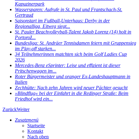
Kapuzinerpark
Wassersparen: Aufrufe in St. Paul und Frantschach-St.
Gertraud
Saisonstart im Fußball-Unterhaus: Derby in der
Regionalliga, Eitweg siegt...
St. Pauler Beachvolleyball-Talent Jakob Lorenz (14) holt in
Portorož...
Bundesliga: St. Andräer Tennisdamen feiern mit Gruppensieg
im Play-off starken...
34 Teilnehmerinnen matchten sich beim Golf Ladies Cup
2026
Mercedes-Benz eSprinter: Leise und effizient ist dieser
Pritschenwagen im...
Roter Bürgermeister und oranger Ex-Landeshauptmann in
Italien
Zechhütte: Nach zehn Jahren wird neuer Pächter gesucht
»Blindflug« bei der Einfahrt in die Redinger Straße: Beim
Friedhof wird ein...
Zurück
Weiter
Zusatzmenü
Startseite
Kontakt
Nach oben