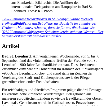
aus Frankreich. Bild rechts: Die Anführer der
internationalen Delegationen am Hauptplatz in Bad St.
Leonhard. Fotos: RE Photo
1
2622
Panorama
Tierarztpraxis in St. Georgen wurde feierlich
eröffnet
2
2622
Panorama
Betroffene zur Baustelle im Twimberger
Graben: »Man muss schauen, dass sie für uns überlebbar ist«
3
2622
Panorama
Wolfsberger Schwimmverein steht vor Wechsel: Der
Vereinsvorstand tritt geschlossen zurück
Artikel
Bad St. Leonhard.
Am vergangenen Wochenende, von 5. bis 7.
September, fand das »Internationale Treffen der Freunde von St.
Leonhard – 900 Jahre Leonhardikirche« statt. Diese bedeutende
Zusammenkunft war ein Höhepunkt im Rahmen des Jubiläumsjahrs
»900 Jahre Leonhardikirche« und stand ganz im Zeichen der
Verehrung des Stadt- und Kirchenpatrons sowie der Pflege
grenzüberschreitender Freundschaften.
Ein reichhaltiges und feierliches Programm prägte die drei Festtage.
Es vereinte hohe kirchliche Würdenträger, Delegationen aus
mehreren europäischen Ländern sowie die Bevölkerung des oberen
Lavanttals. Gemeinsam wurde in Gottesdiensten, Prozessionen,