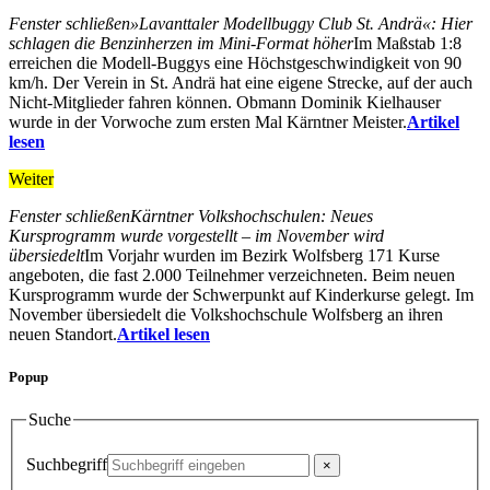
Fenster schließen
»Lavanttaler Modellbuggy Club St. Andrä«: Hier
schlagen die Benzinherzen im Mini-Format höher
Im Maßstab 1:8
erreichen die Modell-Buggys eine Höchstgeschwindigkeit von 90
km/h. Der Verein in St. Andrä hat eine eigene Strecke, auf der auch
Nicht-Mitglieder fahren können. Obmann Dominik Kielhauser
wurde in der Vorwoche zum ersten Mal Kärntner Meister.
Artikel
lesen
Weiter
Fenster schließen
Kärntner Volkshochschulen: Neues
Kursprogramm wurde vorgestellt – im November wird
übersiedelt
Im Vorjahr wurden im Bezirk Wolfsberg 171 Kurse
angeboten, die fast 2.000 Teilnehmer verzeichneten. Beim neuen
Kursprogramm wurde der Schwerpunkt auf Kinderkurse gelegt. Im
November übersiedelt die Volkshochschule Wolfsberg an ihren
neuen Standort.
Artikel lesen
Popup
Suche
Suchbegriff