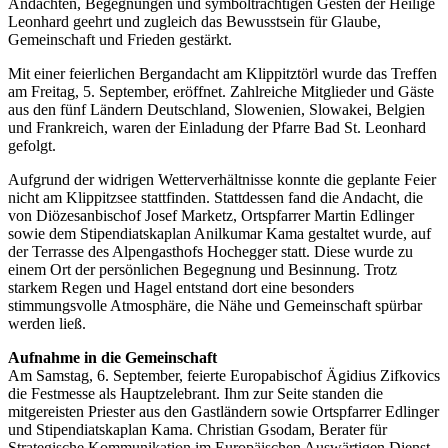
Andachten, Begegnungen und symbolträchtigen Gesten der Heilige
Leonhard geehrt und zugleich das Bewusstsein für Glaube,
Gemeinschaft und Frieden gestärkt.
Mit einer feierlichen Bergandacht am Klippitztörl wurde das Treffen
am Freitag, 5. September, eröffnet. Zahlreiche Mitglieder und Gäste
aus den fünf Ländern Deutschland, Slowenien, Slowakei, Belgien
und Frankreich, waren der Einladung der Pfarre Bad St. Leonhard
gefolgt.
Aufgrund der widrigen Wetterverhältnisse konnte die geplante Feier
nicht am Klippitzsee stattfinden. Stattdessen fand die Andacht, die
von Diözesanbischof Josef Marketz, Ortspfarrer Martin Edlinger
sowie dem Stipendiatskaplan Anilkumar Kama gestaltet wurde, auf
der Terrasse des Alpengasthofs Hochegger statt. Diese wurde zu
einem Ort der persönlichen Begegnung und Besinnung. Trotz
starkem Regen und Hagel entstand dort eine besonders
stimmungsvolle Atmosphäre, die Nähe und Gemeinschaft spürbar
werden ließ.
Aufnahme in die Gemeinschaft
Am Samstag, 6. September, feierte Europabischof Ägidius Zifkovics
die Festmesse als Hauptzelebrant. Ihm zur Seite standen die
mitgereisten Priester aus den Gastländern sowie Ortspfarrer Edlinger
und Stipendiatskaplan Kama. Christian Gsodam, Berater für
Strategische Kommunikation im Europäischen Auswärtigen Dienst,