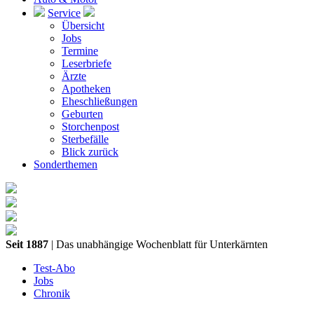
Service
Übersicht
Jobs
Termine
Leserbriefe
Ärzte
Apotheken
Eheschließungen
Geburten
Storchenpost
Sterbefälle
Blick zurück
Sonderthemen
Seit 1887
| Das unabhängige Wochenblatt für Unterkärnten
Test-Abo
Jobs
Chronik