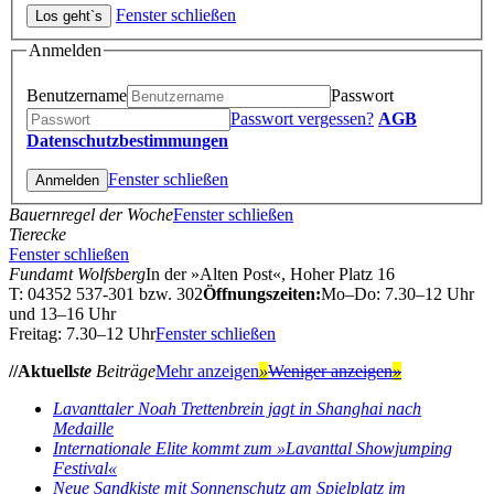
Fenster schließen
Anmelden
Benutzername
Passwort
Passwort vergessen?
AGB
Datenschutzbestimmungen
Fenster schließen
Bauernregel der Woche
Fenster schließen
Tierecke
Fenster schließen
Fundamt Wolfsberg
In der »Alten Post«, Hoher Platz 16
T: 04352 537-301 bzw. 302
Öffnungszeiten:
Mo–Do: 7.30–12 Uhr
und 13–16 Uhr
Freitag: 7.30–12 Uhr
Fenster schließen
//Aktuell
ste
Beiträge
Mehr anzeigen
»
Weniger anzeigen
»
Lavanttaler Noah Trettenbrein jagt in Shanghai nach
Medaille
Internationale Elite kommt zum »Lavanttal Showjumping
Festival«
Neue Sandkiste mit Sonnenschutz am Spielplatz im