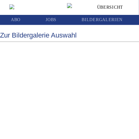
WAC siegt im ersten Test gegen
ÜBERSICHT
Deutschlandsberg mit 5:0
ABO
JOBS
BILDERGALERIEN
Zur Bildergalerie Auswahl