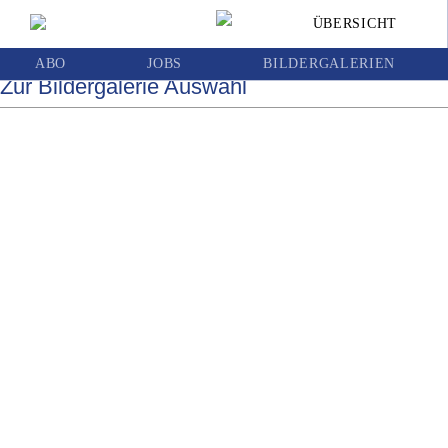
Turmspringer-Action im Stadionbad
ÜBERSICHT
ABO
JOBS
BILDERGALERIEN
Zur Bildergalerie Auswahl