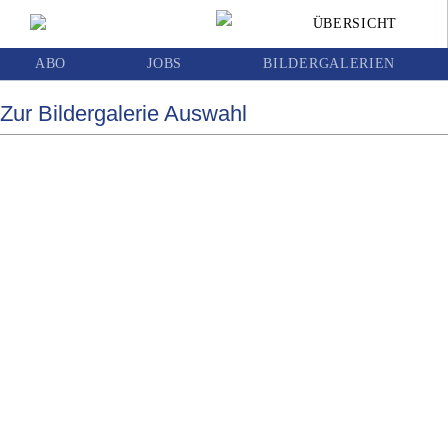
Bei Schmid-Debüt verliert der WAC gegen
ÜBERSICHT
Lustenau mit 0:1
ABO
JOBS
BILDERGALERIEN
Zur Bildergalerie Auswahl