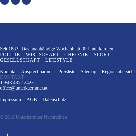
Seit 1887
Das unabhängige Wochenblatt
für Unterkärnten
POLITIK
WIRTSCHAFT
CHRONIK
SPORT
GESELLSCHAFT
LIFESTYLE
Kontakt
Ansprechpartner
Preisliste
Sitemap
Regionsübersicht
KONTAKT
T +43 4352 2423
office
@
unterkaerntner.at
Impressum
AGB
Datenschutz
© 2019 Unterkärntner Nachrichten
e