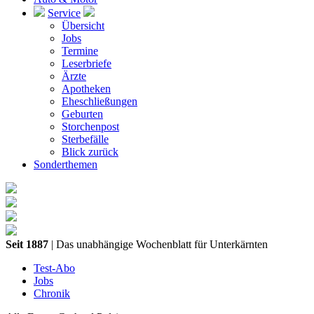
Service
Übersicht
Jobs
Termine
Leserbriefe
Ärzte
Apotheken
Eheschließungen
Geburten
Storchenpost
Sterbefälle
Blick zurück
Sonderthemen
Seit 1887
| Das unabhängige Wochenblatt für Unterkärnten
Test-Abo
Jobs
Chronik