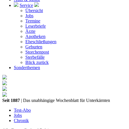
Service
Übersicht
Jobs
Termine
Leserbriefe
Ärzte
Apotheken
Eheschließungen
Geburten
Storchenpost
Sterbefälle
Blick zurück
Sonderthemen
Seit 1887
| Das unabhängige Wochenblatt für Unterkärnten
Test-Abo
Jobs
Chronik