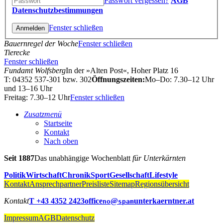
Passwort vergessen?
AGB
Datenschutzbestimmungen
Fenster schließen
Bauernregel der Woche
Fenster schließen
Tierecke
Fenster schließen
Fundamt Wolfsberg
In der »Alten Post«, Hoher Platz 16
T: 04352 537-301 bzw. 302
Öffnungszeiten:
Mo–Do: 7.30–12 Uhr
und 13–16 Uhr
Freitag: 7.30–12 Uhr
Fenster schließen
Zusatzmenü
Startseite
Kontakt
Nach oben
Seit 1887
Das unabhängige Wochenblatt
für Unterkärnten
Politik
Wirtschaft
Chronik
Sport
Gesellschaft
Lifestyle
Kontakt
Ansprechpartner
Preisliste
Sitemap
Regionsübersicht
Kontakt
T +43 4352 2423
office
@
unterkaerntner.at
no
spam
Impressum
AGB
Datenschutz