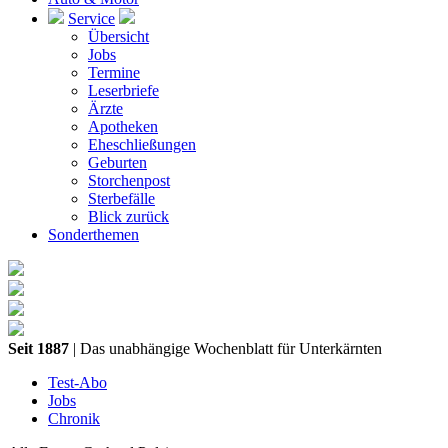
Service
Übersicht
Jobs
Termine
Leserbriefe
Ärzte
Apotheken
Eheschließungen
Geburten
Storchenpost
Sterbefälle
Blick zurück
Sonderthemen
Seit 1887
| Das unabhängige Wochenblatt für Unterkärnten
Test-Abo
Jobs
Chronik