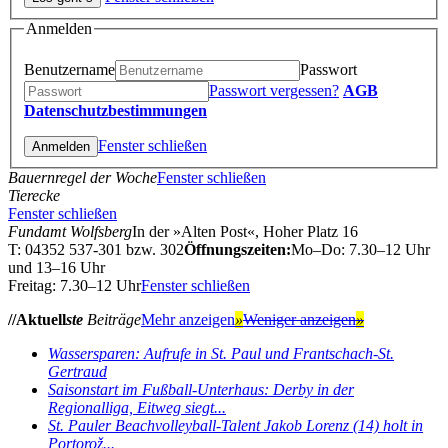
Anmelden
Benutzername
Passwort
Passwort vergessen?
AGB
Datenschutzbestimmungen
Fenster schließen
Bauernregel der Woche
Fenster schließen
Tierecke
Fenster schließen
Fundamt Wolfsberg
In der »Alten Post«, Hoher Platz 16
T: 04352 537-301 bzw. 302
Öffnungszeiten:
Mo–Do: 7.30–12 Uhr
und 13–16 Uhr
Freitag: 7.30–12 Uhr
Fenster schließen
//Aktuell
ste
Beiträge
Mehr anzeigen
»
Weniger anzeigen
»
Wassersparen: Aufrufe in St. Paul und Frantschach-St.
Gertraud
Saisonstart im Fußball-Unterhaus: Derby in der
Regionalliga, Eitweg siegt...
St. Pauler Beachvolleyball-Talent Jakob Lorenz (14) holt in
Portorož...