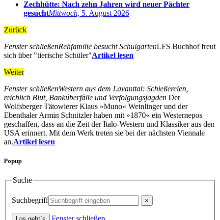
Zechhütte: Nach zehn Jahren wird neuer Pächter
gesucht
Mittwoch,
5. August 2026
Zurück
Fenster schließen
Rehfamilie besucht Schulgarten
LFS Buchhof freut
sich über "tierische Schüler"
Artikel lesen
Weiter
Fenster schließen
Western aus dem Lavanttal: Schießereien,
reichlich Blut, Banküberfälle und Verfolgungsjagden
Der
Wolfsberger Tätowierer Klaus »Muno« Weinlinger und der
Ebenthaler Armin Schnitzler haben mit »1870« ein Westernepos
geschaffen, dass an die Zeit der Italo-Western und Klassiker aus den
USA erinnert. Mit dem Werk treten sie bei der nächsten Viennale
an.
Artikel lesen
Popup
Suche
Suchbegriff
Fenster schließen