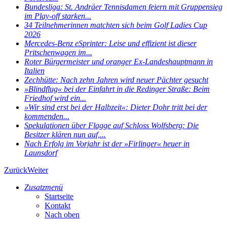
Bundesliga: St. Andräer Tennisdamen feiern mit Gruppensieg
im Play-off starken...
34 Teilnehmerinnen matchten sich beim Golf Ladies Cup
2026
Mercedes-Benz eSprinter: Leise und effizient ist dieser
Pritschenwagen im...
Roter Bürgermeister und oranger Ex-Landeshauptmann in
Italien
Zechhütte: Nach zehn Jahren wird neuer Pächter gesucht
»Blindflug« bei der Einfahrt in die Redinger Straße: Beim
Friedhof wird ein...
»Wir sind erst bei der Halbzeit«: Dieter Dohr tritt bei der
kommenden...
Spekulationen über Flagge auf Schloss Wolfsberg: Die
Besitzer klären nun auf,...
Nach Erfolg im Vorjahr ist der »Firlinger« heuer in
Launsdorf
Zurück
Weiter
Zusatzmenü
Startseite
Kontakt
Nach oben