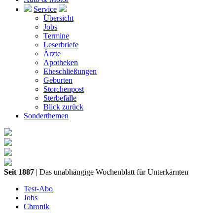
Service
Übersicht
Jobs
Termine
Leserbriefe
Ärzte
Apotheken
Eheschließungen
Geburten
Storchenpost
Sterbefälle
Blick zurück
Sonderthemen
Seit 1887
| Das unabhängige Wochenblatt für Unterkärnten
Test-Abo
Jobs
Chronik