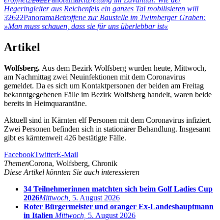
Hegeringleiter aus Reichenfels ein ganzes Tal mobilisieren will
3
2622
Panorama
Betroffene zur Baustelle im Twimberger Graben:
»Man muss schauen, dass sie für uns überlebbar ist«
Artikel
Wolfsberg.
Aus dem Bezirk Wolfsberg wurden heute, Mittwoch,
am Nachmittag zwei Neuinfektionen mit dem Coronavirus
gemeldet. Da es sich um Kontaktpersonen der beiden am Freitag
bekanntgegebenen Fälle im Bezirk Wolfsberg handelt, waren beide
bereits in Heimquarantäne.
Aktuell sind in Kärnten elf Personen mit dem Coronavirus infiziert.
Zwei Personen befinden sich in stationärer Behandlung. Insgesamt
gibt es kärntenweit 426 bestätigte Fälle.
Facebook
Twitter
E-Mail
Themen
Corona, Wolfsberg, Chronik
Diese Artikel könnten Sie auch interessieren
34 Teilnehmerinnen matchten sich beim Golf Ladies Cup
2026
Mittwoch,
5. August 2026
Roter Bürgermeister und oranger Ex-Landeshauptmann
in Italien
Mittwoch,
5. August 2026