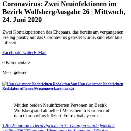
Coronavirus: Zwei Neuinfektionen im
Bezirk Wolfsberg
Ausgabe 26 | Mittwoch,
24. Juni 2020
Zwei Kontaktpersonen des Ehepaars, das bereits am vergangenen
Freitag positiv auf das Coronavirus getestet wurde, sind ebenfalls
infiziert.
Facebook
Twitter
E-Mail
0 Kommentare
Meist gelesen
Von Unterkärntner Nachrichten
Redaktion
office
@
unterkaerntner.at
no
spam
Mit den beiden Neuinfizierten Personen im Bezirk
Wolfsberg sind aktuell elf Menschen in Kärnten mit
dem Coronavirus infiziert. Foto: pixabay.com
1
2622
Panorama
Tierarztpraxis in St. Georgen wurde feierlich
eröffnet
2
2622
Panorama
Kitzrettung im Lavanttal: Wie der