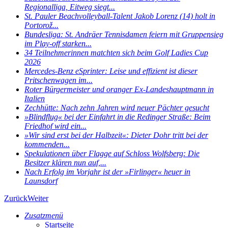
Regionalliga, Eitweg siegt...
St. Pauler Beachvolleyball-Talent Jakob Lorenz (14) holt in
Portorož...
Bundesliga: St. Andräer Tennisdamen feiern mit Gruppensieg
im Play-off starken...
34 Teilnehmerinnen matchten sich beim Golf Ladies Cup
2026
Mercedes-Benz eSprinter: Leise und effizient ist dieser
Pritschenwagen im...
Roter Bürgermeister und oranger Ex-Landeshauptmann in
Italien
Zechhütte: Nach zehn Jahren wird neuer Pächter gesucht
»Blindflug« bei der Einfahrt in die Redinger Straße: Beim
Friedhof wird ein...
»Wir sind erst bei der Halbzeit«: Dieter Dohr tritt bei der
kommenden...
Spekulationen über Flagge auf Schloss Wolfsberg: Die
Besitzer klären nun auf,...
Nach Erfolg im Vorjahr ist der »Firlinger« heuer in
Launsdorf
Zurück
Weiter
Zusatzmenü
Startseite