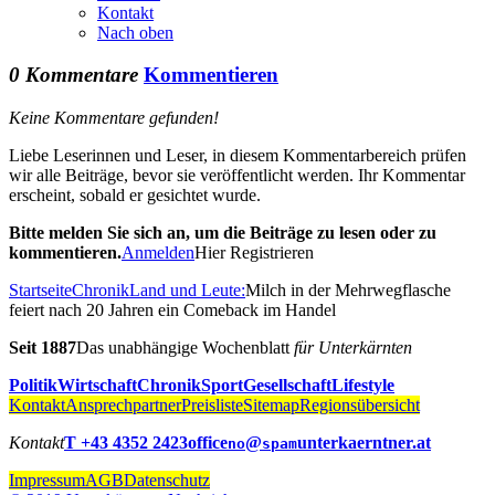
Kontakt
Nach oben
0 Kommentare
Kommentieren
Keine Kommentare gefunden!
Liebe Leserinnen und Leser, in diesem Kommentarbereich prüfen
wir alle Beiträge, bevor sie veröffentlicht werden. Ihr Kommentar
erscheint, sobald er gesichtet wurde.
Bitte melden Sie sich an, um die Beiträge zu lesen oder zu
kommentieren.
Anmelden
Hier Registrieren
Startseite
Chronik
Land und Leute:
Milch in der Mehrwegflasche
feiert nach 20 Jahren ein Comeback im Handel
Seit 1887
Das unabhängige Wochenblatt
für Unterkärnten
Politik
Wirtschaft
Chronik
Sport
Gesellschaft
Lifestyle
Kontakt
Ansprechpartner
Preisliste
Sitemap
Regionsübersicht
Kontakt
T +43 4352 2423
office
@
unterkaerntner.at
no
spam
Impressum
AGB
Datenschutz