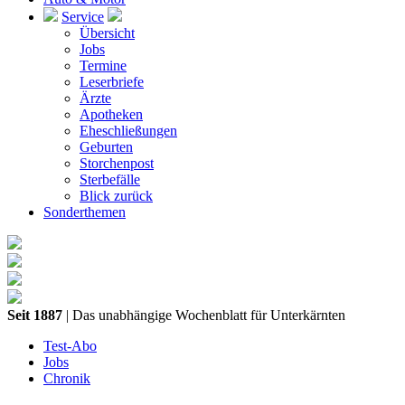
Service
Übersicht
Jobs
Termine
Leserbriefe
Ärzte
Apotheken
Eheschließungen
Geburten
Storchenpost
Sterbefälle
Blick zurück
Sonderthemen
Seit 1887
| Das unabhängige Wochenblatt für Unterkärnten
Test-Abo
Jobs
Chronik