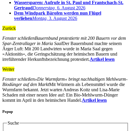
Wassersparen: Aufrufe in St. Paul und Frantschach-St.
Gertraud
Donnerstag,
6. August 2026
Dem Windpark Bärofen werden nun Flügel
verliehen
Montag,
3. August 2026
Zurück
Fenster schließen
Bauernbund protestierte mit 200 Bauern vor dem
Spar-Zentrallager in Maria Saal
Der Bauernbund machte seinem
Ärger Luft: Mit 200 Landwirten wurde in Maria Saal gegen
»Aktionitis«, die Geringschätzung der heimischen Bauern und
irreführender Herkunftsbezeichnung protestiert.
Artikel lesen
Weiter
Fenster schließen
»Die Wurmfarm« bringt nachhaltigen Mehlwurm-
Biodünger auf den Markt
Mit Würmern als Lebensmittel wurde die
Wurmfarm bekannt. Jetzt warten Andreas Koitz und Lisa-Marie
Schaden mit einer neuen Idee auf: Ein Bio-Mehlwurm-Dünger
kommt im April in den heimischen Handel.
Artikel lesen
Popup
Suche