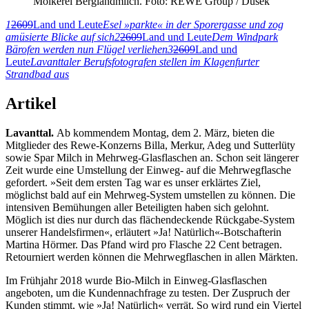
Molkerei Berglandmilch. Foto: REWE Group / Dusek
1
2609
Land und Leute
Esel »parkte« in der Sporergasse und zog
amüsierte Blicke auf sich
2
2609
Land und Leute
Dem Windpark
Bärofen werden nun Flügel verliehen
3
2609
Land und
Leute
Lavanttaler Berufsfotografen stellen im Klagenfurter
Strandbad aus
Artikel
Lavanttal.
Ab kommendem Montag, dem 2. März, bieten die
Mitglieder des Rewe-Konzerns Billa, Merkur, Adeg und Sutterlüty
sowie Spar Milch in Mehrweg-Glasflaschen an. Schon seit längerer
Zeit wurde eine Umstellung der Einweg- auf die Mehrwegflasche
gefordert. »Seit dem ersten Tag war es unser erklärtes Ziel,
möglichst bald auf ein Mehrweg-System umstellen zu können. Die
intensiven Bemühungen aller Beteiligten haben sich gelohnt.
Möglich ist dies nur durch das flächendeckende Rückgabe-System
unserer Handelsfirmen«, erläutert »Ja! Natürlich«-Botschafterin
Martina Hörmer. Das Pfand wird pro Flasche 22 Cent betragen.
Retourniert werden können die Mehrwegflaschen in allen Märkten.
Im Frühjahr 2018 wurde Bio-Milch in Einweg-Glasflaschen
angeboten, um die Kundennachfrage zu testen. Der Zuspruch der
Kunden stimmt, wie »Ja! Natürlich« verrät. So wird rund ein Viertel