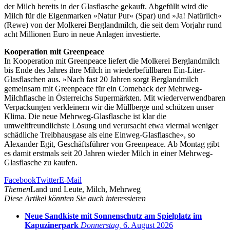
der Milch bereits in der Glasflasche gekauft. Abgefüllt wird die
Milch für die Eigenmarken »Natur Pur« (Spar) und »Ja! Natürlich«
(Rewe) von der Molkerei Berglandmilch, die seit dem Vorjahr rund
acht Millionen Euro in neue Anlagen investierte.
Kooperation mit Greenpeace
In Kooperation mit Greenpeace liefert die Molkerei Berglandmilch
bis Ende des Jahres ihre Milch in wiederbefüllbaren Ein-Liter-
Glasflaschen aus. »Nach fast 20 Jahren sorgt Berglandmilch
gemeinsam mit Greenpeace für ein Comeback der Mehrweg-
Milchflasche in Österreichs Supermärkten. Mit wiederverwendbaren
Verpackungen verkleinern wir die Müllberge und schützen unser
Klima. Die neue Mehrweg-Glasflasche ist klar die
umweltfreundlichste Lösung und verursacht etwa viermal weniger
schädliche Treibhausgase als eine Einweg-Glasflasche«, so
Alexander Egit, Geschäftsführer von Greenpeace. Ab Montag gibt
es damit erstmals seit 20 Jahren wieder Milch in einer Mehrweg-
Glasflasche zu kaufen.
Facebook
Twitter
E-Mail
Themen
Land und Leute, Milch, Mehrweg
Diese Artikel könnten Sie auch interessieren
Neue Sandkiste mit Sonnenschutz am Spielplatz im
Kapuzinerpark
Donnerstag,
6. August 2026