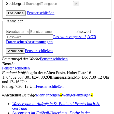
Suchbegriff
Fenster schließen
Anmelden
Benutzername
Passwort
Passwort vergessen?
AGB
Datenschutzbestimmungen
Fenster schließen
Bauernregel der Woche
Fenster schließen
Tierecke
Fenster schließen
Fundamt Wolfsberg
In der »Alten Post«, Hoher Platz 16
T: 04352 537-301 bzw. 302
Öffnungszeiten:
Mo–Do: 7.30–12 Uhr
und 13–16 Uhr
Freitag: 7.30–12 Uhr
Fenster schließen
//Aktuell
ste
Beiträge
Mehr anzeigen
»
Weniger anzeigen
»
Wassersparen: Aufrufe in St. Paul und Frantschach-St.
Gertraud
Saisonstart im Fußball-Unterhaus: Derby in der