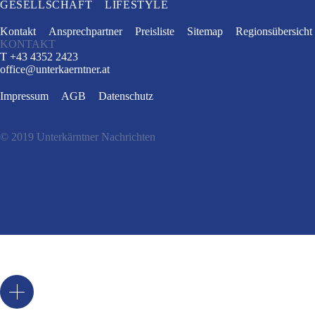
GESELLSCHAFT
LIFESTYLE
Kontakt
Ansprechpartner
Preisliste
Sitemap
Regionsübersicht
KONTAKT
T +43 4352 2423
office
@
unterkaerntner.at
Impressum
AGB
Datenschutz
© 2019 Unterkärntner Nachrichten
e
t