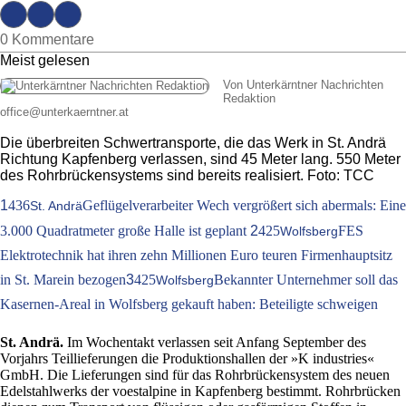
0 Kommentare
Meist gelesen
Von Unterkärntner Nachrichten
Redaktion
office
@
unterkaerntner.at
Die überbreiten Schwertransporte, die das Werk in St. Andrä
Richtung Kapfenberg verlassen, sind 45 Meter lang. 550 Meter
des Rohrbrückensystems sind bereits realisiert. Foto: TCC
1
436
Geflügelverarbeiter Wech vergrößert sich abermals: Eine
St. Andrä
3.000 Quadratmeter große Halle ist geplant
2
425
FES
Wolfsberg
Elektrotechnik hat ihren zehn Millionen Euro teuren Firmenhauptsitz
in St. Marein bezogen
3
425
Bekannter Unternehmer soll das
Wolfsberg
Kasernen-Areal in Wolfsberg gekauft haben: Beteiligte schweigen
St. Andrä.
Im Wochentakt verlassen seit Anfang September des
Vorjahrs Teillieferungen die Produktionshallen der »K industries«
GmbH. Die Lieferungen sind für das Rohrbrückensystem des neuen
Edelstahlwerks der voestalpine in Kapfenberg bestimmt. Rohrbrücken