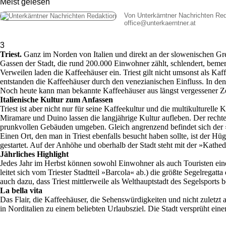
Meist gelesen
Von Unterkärntner Nachrichten Re
office
@
unterkaerntner.at
3
Triest.
Ganz im Norden von Italien und direkt an der slowenischen Gre
Gassen der Stadt, die rund 200.000 Einwohner zählt, schlendert, bemer
Verweilen laden die Kaffeehäuser ein. Triest gilt nicht umsonst als Ka
entstanden die Kaffeehäuser durch den venezianischen Einfluss. In den
Noch heute kann man bekannte Kaffeehäuser aus längst vergessener Ze
Italienische Kultur zum Anfassen
Triest ist aber nicht nur für seine Kaffeekultur und die multikulture
Miramare und Duino lassen die langjährige Kultur aufleben. Der rechteck
prunkvollen Gebäuden umgeben. Gleich angrenzend befindet sich der »P
Einen Ort, den man in Triest ebenfalls besucht haben sollte, ist der 
gestartet. Auf der Anhöhe und oberhalb der Stadt steht mit der »Kathe
Jährliches Highlight
Jedes Jahr im Herbst können sowohl Einwohner als auch Touristen ei
leitet sich vom Triester Stadtteil »Barcola« ab.) die größte Segelrega
auch dazu, dass Triest mittlerweile als Welthauptstadt des Segelsport
La bella vita
Das Flair, die Kaffeehäuser, die Sehenswürdigkeiten und nicht zuletzt 
in Norditalien zu einem beliebten Urlaubsziel. Die Stadt versprüht e