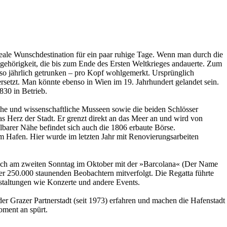
deale Wunschdestination für ein paar ruhige Tage. Wenn man durch die
ugehörigkeit, die bis zum Ende des Ersten Weltkrieges andauerte. Zum
resso jährlich getrunken – pro Kopf wohlgemerkt. Ursprünglich
ersetzt. Man könnte ebenso in Wien im 19. Jahrhundert gelandet sein.
830 in Betrieb.
iche und wissenschaftliche Musseen sowie die beiden Schlösser
das Herz der Stadt. Er grenzt direkt an das Meer an und wird von
barer Nähe befindet sich auch die 1806 erbaute Börse.
dem Hafen. Hier wurde im letzten Jahr mit Renovierungsarbeiten
rlich am zweiten Sonntag im Oktober mit der »Barcolana« (Der Name
über 250.000 staunenden Beobachtern mitverfolgt. Die Regatta führte
nstaltungen wie Konzerte und andere Events.
 der Grazer Partnerstadt (seit 1973) erfahren und machen die Hafenstadt
oment an spürt.