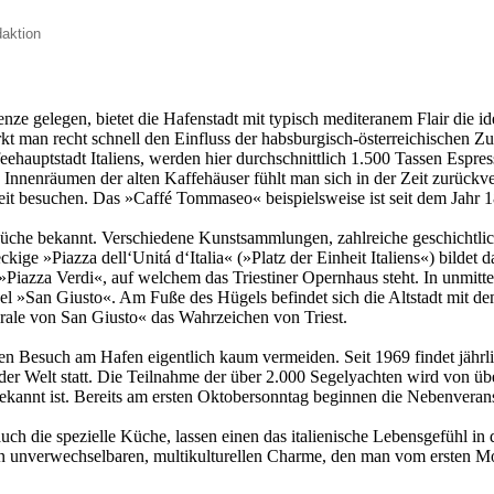
daktion
nze gelegen, bietet die Hafenstadt mit typisch mediteranem Flair die i
kt man recht schnell den Einfluss der habsburgisch-österreichischen Z
ffeehauptstadt Italiens, werden hier durchschnittlich 1.500 Tassen Esp
 Innenräumen der alten Kaffehäuser fühlt man sich in der Zeit zurückv
it besuchen. Das »Caffé Tommaseo« beispielsweise ist seit dem Jahr 1
lle Küche bekannt. Verschiedene Kunstsammlungen, zahlreiche geschichtl
ige »Piazza dell‘Unitá d‘Italia« (»Platz der Einheit Italiens«) bildet 
iazza Verdi«, auf welchem das Triestiner Opernhaus steht. In unmittel
Hügel »San Giusto«. Am Fuße des Hügels befindet sich die Altstadt mit 
drale von San Giusto« das Wahrzeichen von Triest.
nen Besuch am Hafen eigentlich kaum vermeiden. Seit 1969 findet jäh
tta der Welt statt. Die Teilnahme der über 2.000 Segelyachten wird von 
s bekannt ist. Bereits am ersten Oktobersonntag beginnen die Nebenvera
auch die spezielle Küche, lassen einen das italienische Lebensgefühl in
inen unverwechselbaren, multikulturellen Charme, den man vom ersten M